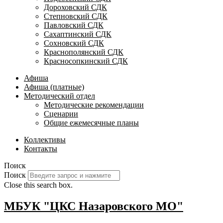
Дороховский СДК
Степновский СДК
Павловский СДК
Сахаптинский СДК
Сохновский СДК
Краснополянский СДК
Красносопкинский СДК
Афиша
Афиша (платные)
Методический отдел
Методические рекомендации
Сценарии
Общие ежемесячные планы
Коллективы
Контакты
Поиск
Поиск
Close this search box.
МБУК "ЦКС Назаровского МО"