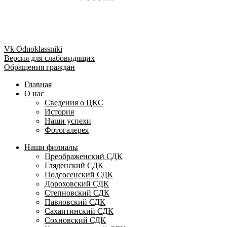
Vk
Odnoklassniki
Версия для слабовидящих
Обращения граждан
Главная
О нас
Сведения о ЦКС
История
Наши успехи
Фотогалерея
Наши филиалы
Преображенский СДК
Гляденский СДК
Подсосенский СДК
Дороховский СДК
Степновский СДК
Павловский СДК
Сахаптинский СДК
Сохновский СДК