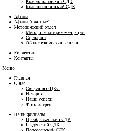
Краснополянский СДК
Красносопкинский СДК
Афиша
Афиша (платные)
Методический отдел
Методические рекомендации
Сценарии
Общие ежемесячные планы
Коллективы
Контакты
Меню
Главная
О нас
Сведения о ЦКС
История
Наши успехи
Фотогалерея
Наши филиалы
Преображенский СДК
Гляденский СДК
Подсосенский СДК