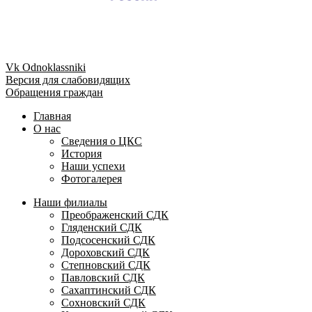
Vk
Odnoklassniki
Версия для слабовидящих
Обращения граждан
Главная
О нас
Сведения о ЦКС
История
Наши успехи
Фотогалерея
Наши филиалы
Преображенский СДК
Гляденский СДК
Подсосенский СДК
Дороховский СДК
Степновский СДК
Павловский СДК
Сахаптинский СДК
Сохновский СДК