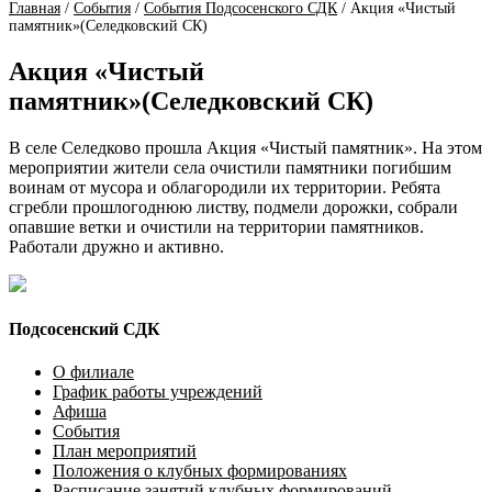
Главная
/
События
/
События Подсосенского СДК
/
Акция «Чистый
памятник»(Селедковский СК)
Акция «Чистый
памятник»(Селедковский СК)
В селе Селедково прошла Акция «Чистый памятник». На этом
мероприятии жители села очистили памятники погибшим
воинам от мусора и облагородили их территории. Ребята
сгребли прошлогоднюю листву, подмели дорожки, собрали
опавшие ветки и очистили на территории памятников.
Работали дружно и активно.
Подсосенский СДК
О филиале
График работы учреждений
Афиша
События
План мероприятий
Положения о клубных формированиях
Расписание занятий клубных формирований