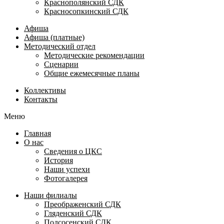
Краснополянский СДК
Красносопкинский СДК
Афиша
Афиша (платные)
Методический отдел
Методические рекомендации
Сценарии
Общие ежемесячные планы
Коллективы
Контакты
Меню
Главная
О нас
Сведения о ЦКС
История
Наши успехи
Фотогалерея
Наши филиалы
Преображенский СДК
Гляденский СДК
Подсосенский СДК