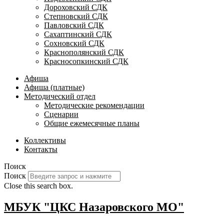
Дороховский СДК
Степновский СДК
Павловский СДК
Сахаптинский СДК
Сохновский СДК
Краснополянский СДК
Красносопкинский СДК
Афиша
Афиша (платные)
Методический отдел
Методические рекомендации
Сценарии
Общие ежемесячные планы
Коллективы
Контакты
Поиск
Поиск
Close this search box.
МБУК "ЦКС Назаровского МО"