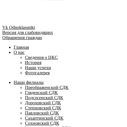
Vk
Odnoklassniki
Версия для слабовидящих
Обращения граждан
Главная
О нас
Сведения о ЦКС
История
Наши успехи
Фотогалерея
Наши филиалы
Преображенский СДК
Гляденский СДК
Подсосенский СДК
Дороховский СДК
Степновский СДК
Павловский СДК
Сахаптинский СДК
Сохновский СДК