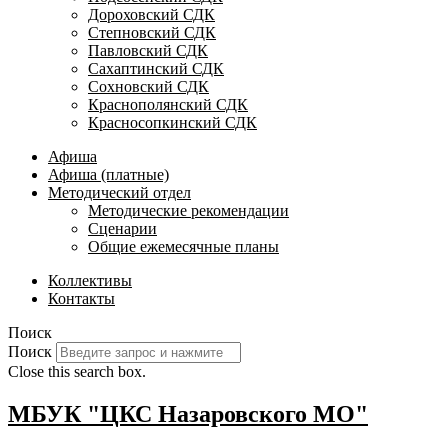
Дороховский СДК
Степновский СДК
Павловский СДК
Сахаптинский СДК
Сохновский СДК
Краснополянский СДК
Красносопкинский СДК
Афиша
Афиша (платные)
Методический отдел
Методические рекомендации
Сценарии
Общие ежемесячные планы
Коллективы
Контакты
Поиск
Поиск
Close this search box.
МБУК "ЦКС Назаровского МО"