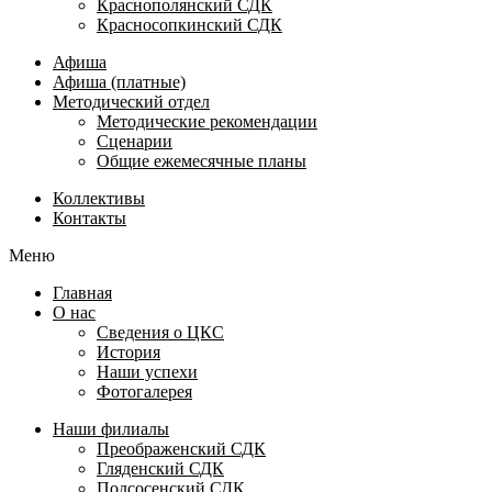
Краснополянский СДК
Красносопкинский СДК
Афиша
Афиша (платные)
Методический отдел
Методические рекомендации
Сценарии
Общие ежемесячные планы
Коллективы
Контакты
Меню
Главная
О нас
Сведения о ЦКС
История
Наши успехи
Фотогалерея
Наши филиалы
Преображенский СДК
Гляденский СДК
Подсосенский СДК