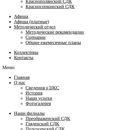
Краснополянский СДК
Красносопкинский СДК
Афиша
Афиша (платные)
Методический отдел
Методические рекомендации
Сценарии
Общие ежемесячные планы
Коллективы
Контакты
Меню
Главная
О нас
Сведения о ЦКС
История
Наши успехи
Фотогалерея
Наши филиалы
Преображенский СДК
Гляденский СДК
Подсосенский СДК