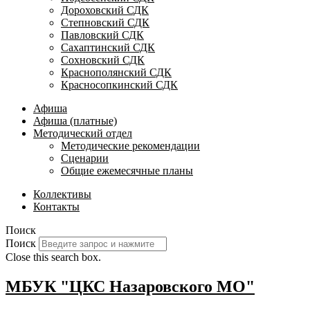
Дороховский СДК
Степновский СДК
Павловский СДК
Сахаптинский СДК
Сохновский СДК
Краснополянский СДК
Красносопкинский СДК
Афиша
Афиша (платные)
Методический отдел
Методические рекомендации
Сценарии
Общие ежемесячные планы
Коллективы
Контакты
Поиск
Поиск
Close this search box.
МБУК "ЦКС Назаровского МО"