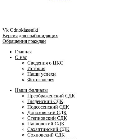
Vk
Odnoklassniki
Версия для слабовидящих
Обращения граждан
Главная
О нас
Сведения о ЦКС
История
Наши успехи
Фотогалерея
Наши филиалы
Преображенский СДК
Гляденский СДК
Подсосенский СДК
Дороховский СДК
Степновский СДК
Павловский СДК
Сахаптинский СДК
Сохновский СДК