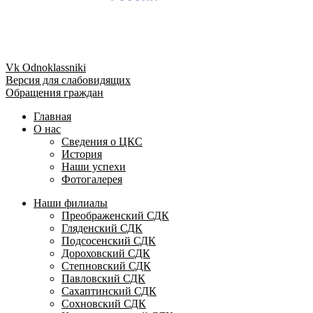
Vk
Odnoklassniki
Версия для слабовидящих
Обращения граждан
Главная
О нас
Сведения о ЦКС
История
Наши успехи
Фотогалерея
Наши филиалы
Преображенский СДК
Гляденский СДК
Подсосенский СДК
Дороховский СДК
Степновский СДК
Павловский СДК
Сахаптинский СДК
Сохновский СДК