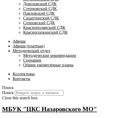
Дороховский СДК
Степновский СДК
Павловский СДК
Сахаптинский СДК
Сохновский СДК
Краснополянский СДК
Красносопкинский СДК
Афиша
Афиша (платные)
Методический отдел
Методические рекомендации
Сценарии
Общие ежемесячные планы
Коллективы
Контакты
Поиск
Поиск
Close this search box.
МБУК "ЦКС Назаровского МО"