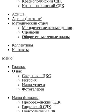
Краснополянский СДК
Красносопкинский СДК
Афиша
Афиша (платные)
Методический отдел
Методические рекомендации
Сценарии
Общие ежемесячные планы
Коллективы
Контакты
Меню
Главная
О нас
Сведения о ЦКС
История
Наши успехи
Фотогалерея
Наши филиалы
Преображенский СДК
Гляденский СДК
Подсосенский СДК