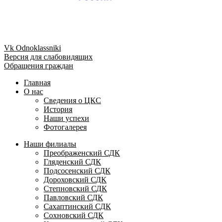
Vk
Odnoklassniki
Версия для слабовидящих
Обращения граждан
Главная
О нас
Сведения о ЦКС
История
Наши успехи
Фотогалерея
Наши филиалы
Преображенский СДК
Гляденский СДК
Подсосенский СДК
Дороховский СДК
Степновский СДК
Павловский СДК
Сахаптинский СДК
Сохновский СДК