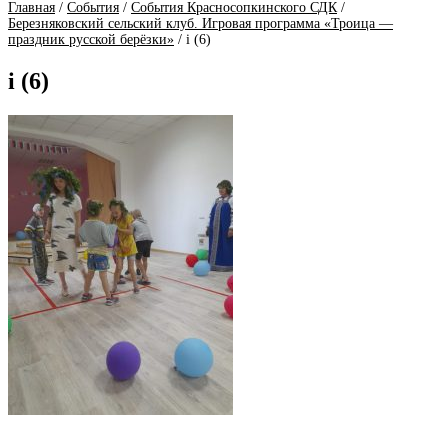
Главная
/
События
/
События Красносопкинского СДК
/
Березняковский сельский клуб. Игровая программа «Троица —
праздник русской берёзки»
/
i (6)
i (6)