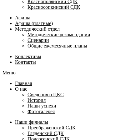
Краснополянский СДК
Красносопкинский СДК
Афиша
Афиша (платные)
Методический отдел
Методические рекомендации
Сценарии
Общие ежемесячные планы
Коллективы
Контакты
Меню
Главная
О нас
Сведения о ЦКС
История
Наши успехи
Фотогалерея
Наши филиалы
Преображенский СДК
Гляденский СДК
Подсосенский СДК