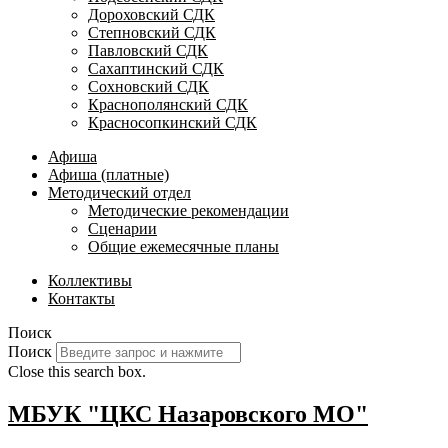
Дороховский СДК
Степновский СДК
Павловский СДК
Сахаптинский СДК
Сохновский СДК
Краснополянский СДК
Красносопкинский СДК
Афиша
Афиша (платные)
Методический отдел
Методические рекомендации
Сценарии
Общие ежемесячные планы
Коллективы
Контакты
Поиск
Поиск
Close this search box.
МБУК "ЦКС Назаровского МО"