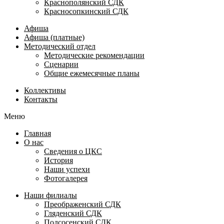
Краснополянский СДК
Красносопкинский СДК
Афиша
Афиша (платные)
Методический отдел
Методические рекомендации
Сценарии
Общие ежемесячные планы
Коллективы
Контакты
Меню
Главная
О нас
Сведения о ЦКС
История
Наши успехи
Фотогалерея
Наши филиалы
Преображенский СДК
Гляденский СДК
Подсосенский СДК