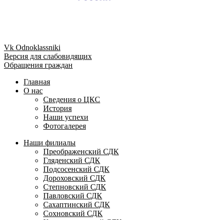
Vk
Odnoklassniki
Версия для слабовидящих
Обращения граждан
Главная
О нас
Сведения о ЦКС
История
Наши успехи
Фотогалерея
Наши филиалы
Преображенский СДК
Гляденский СДК
Подсосенский СДК
Дороховский СДК
Степновский СДК
Павловский СДК
Сахаптинский СДК
Сохновский СДК