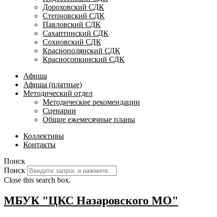
Дороховский СДК
Степновский СДК
Павловский СДК
Сахаптинский СДК
Сохновский СДК
Краснополянский СДК
Красносопкинский СДК
Афиша
Афиша (платные)
Методический отдел
Методические рекомендации
Сценарии
Общие ежемесячные планы
Коллективы
Контакты
Поиск
Поиск
Close this search box.
МБУК "ЦКС Назаровского МО"