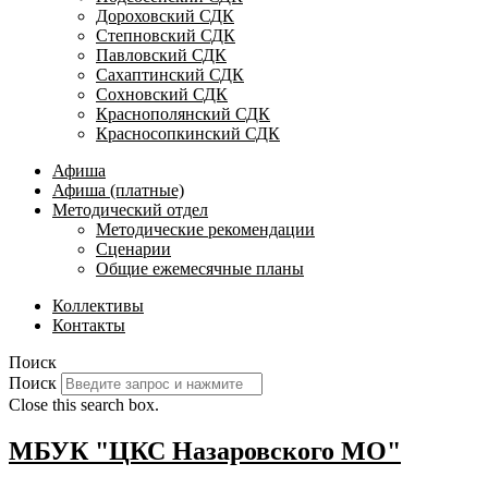
Дороховский СДК
Степновский СДК
Павловский СДК
Сахаптинский СДК
Сохновский СДК
Краснополянский СДК
Красносопкинский СДК
Афиша
Афиша (платные)
Методический отдел
Методические рекомендации
Сценарии
Общие ежемесячные планы
Коллективы
Контакты
Поиск
Поиск
Close this search box.
МБУК "ЦКС Назаровского МО"