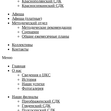
Краснополянский СДК
Красносопкинский СДК
Афиша
Афиша (платные)
Методический отдел
Методические рекомендации
Сценарии
Общие ежемесячные планы
Коллективы
Контакты
Меню
Главная
О нас
Сведения о ЦКС
История
Наши успехи
Фотогалерея
Наши филиалы
Преображенский СДК
Гляденский СДК
Подсосенский СДК