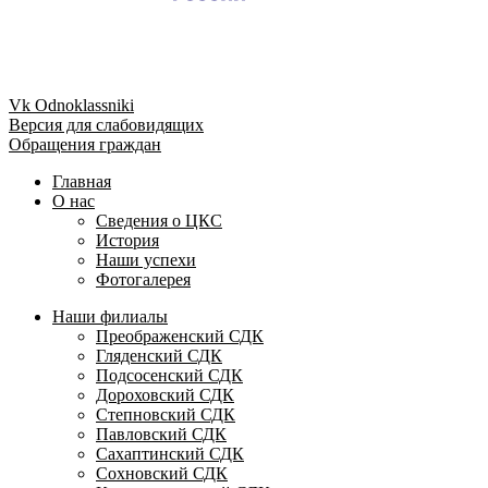
Vk
Odnoklassniki
Версия для слабовидящих
Обращения граждан
Главная
О нас
Сведения о ЦКС
История
Наши успехи
Фотогалерея
Наши филиалы
Преображенский СДК
Гляденский СДК
Подсосенский СДК
Дороховский СДК
Степновский СДК
Павловский СДК
Сахаптинский СДК
Сохновский СДК