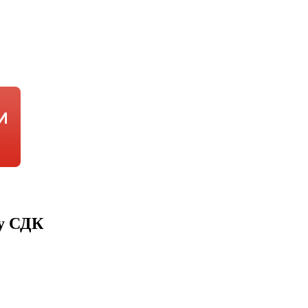
му СДК