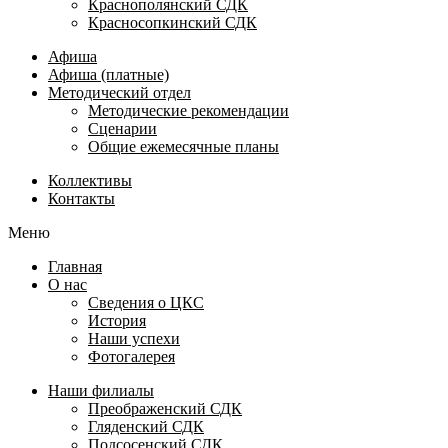
Краснополянский СДК
Красносопкинский СДК
Афиша
Афиша (платные)
Методический отдел
Методические рекомендации
Сценарии
Общие ежемесячные планы
Коллективы
Контакты
Меню
Главная
О нас
Сведения о ЦКС
История
Наши успехи
Фотогалерея
Наши филиалы
Преображенский СДК
Гляденский СДК
Подсосенский СДК