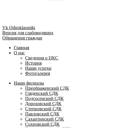
Vk
Odnoklassniki
Версия для слабовидящих
Обращения граждан
Главная
О нас
Сведения о ЦКС
История
Наши успехи
Фотогалерея
Наши филиалы
Преображенский СДК
Гляденский СДК
Подсосенский СДК
Дороховский СДК
Степновский СДК
Павловский СДК
Сахаптинский СДК
Сохновский СДК