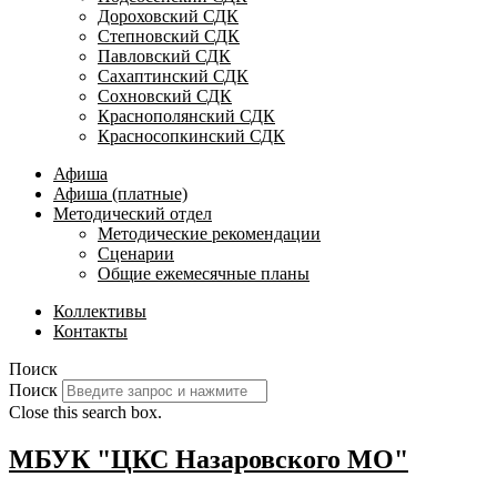
Дороховский СДК
Степновский СДК
Павловский СДК
Сахаптинский СДК
Сохновский СДК
Краснополянский СДК
Красносопкинский СДК
Афиша
Афиша (платные)
Методический отдел
Методические рекомендации
Сценарии
Общие ежемесячные планы
Коллективы
Контакты
Поиск
Поиск
Close this search box.
МБУК "ЦКС Назаровского МО"