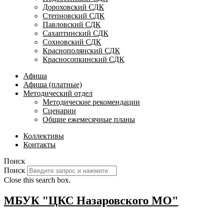
Дороховский СДК
Степновский СДК
Павловский СДК
Сахаптинский СДК
Сохновский СДК
Краснополянский СДК
Красносопкинский СДК
Афиша
Афиша (платные)
Методический отдел
Методические рекомендации
Сценарии
Общие ежемесячные планы
Коллективы
Контакты
Поиск
Поиск
Close this search box.
МБУК "ЦКС Назаровского МО"