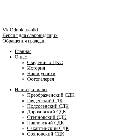
Vk
Odnoklassniki
Версия для слабовидящих
Обращения граждан
Главная
О нас
Сведения о ЦКС
История
Наши успехи
Фотогалерея
Наши филиалы
Преображенский СДК
Гляденский СДК
Подсосенский СДК
Дороховский СДК
Степновский СДК
Павловский СДК
Сахаптинский СДК
Сохновский СДК