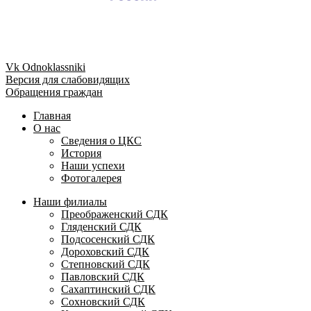
Vk
Odnoklassniki
Версия для слабовидящих
Обращения граждан
Главная
О нас
Сведения о ЦКС
История
Наши успехи
Фотогалерея
Наши филиалы
Преображенский СДК
Гляденский СДК
Подсосенский СДК
Дороховский СДК
Степновский СДК
Павловский СДК
Сахаптинский СДК
Сохновский СДК