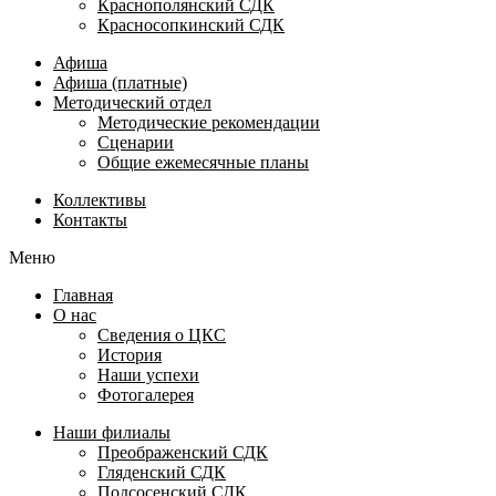
Краснополянский СДК
Красносопкинский СДК
Афиша
Афиша (платные)
Методический отдел
Методические рекомендации
Сценарии
Общие ежемесячные планы
Коллективы
Контакты
Меню
Главная
О нас
Сведения о ЦКС
История
Наши успехи
Фотогалерея
Наши филиалы
Преображенский СДК
Гляденский СДК
Подсосенский СДК