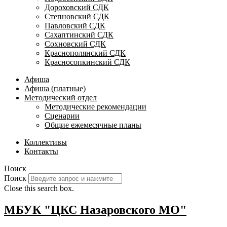
Дороховский СДК
Степновский СДК
Павловский СДК
Сахаптинский СДК
Сохновский СДК
Краснополянский СДК
Красносопкинский СДК
Афиша
Афиша (платные)
Методический отдел
Методические рекомендации
Сценарии
Общие ежемесячные планы
Коллективы
Контакты
Поиск
Поиск
Close this search box.
МБУК "ЦКС Назаровского МО"