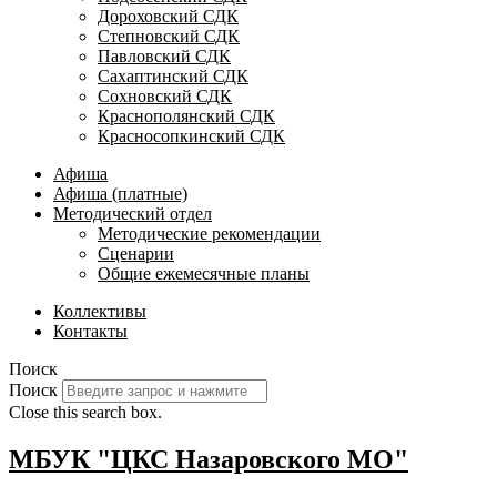
Дороховский СДК
Степновский СДК
Павловский СДК
Сахаптинский СДК
Сохновский СДК
Краснополянский СДК
Красносопкинский СДК
Афиша
Афиша (платные)
Методический отдел
Методические рекомендации
Сценарии
Общие ежемесячные планы
Коллективы
Контакты
Поиск
Поиск
Close this search box.
МБУК "ЦКС Назаровского МО"