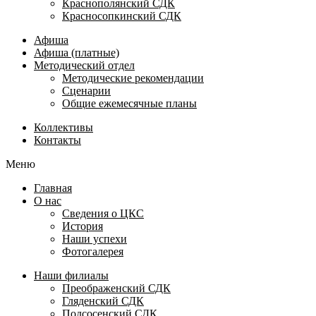
Краснополянский СДК
Красносопкинский СДК
Афиша
Афиша (платные)
Методический отдел
Методические рекомендации
Сценарии
Общие ежемесячные планы
Коллективы
Контакты
Меню
Главная
О нас
Сведения о ЦКС
История
Наши успехи
Фотогалерея
Наши филиалы
Преображенский СДК
Гляденский СДК
Подсосенский СДК