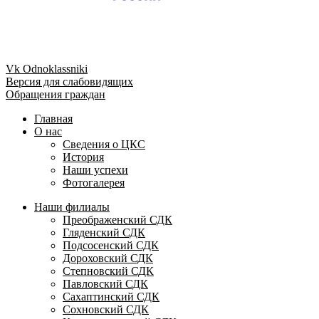
Vk
Odnoklassniki
Версия для слабовидящих
Обращения граждан
Главная
О нас
Сведения о ЦКС
История
Наши успехи
Фотогалерея
Наши филиалы
Преображенский СДК
Гляденский СДК
Подсосенский СДК
Дороховский СДК
Степновский СДК
Павловский СДК
Сахаптинский СДК
Сохновский СДК