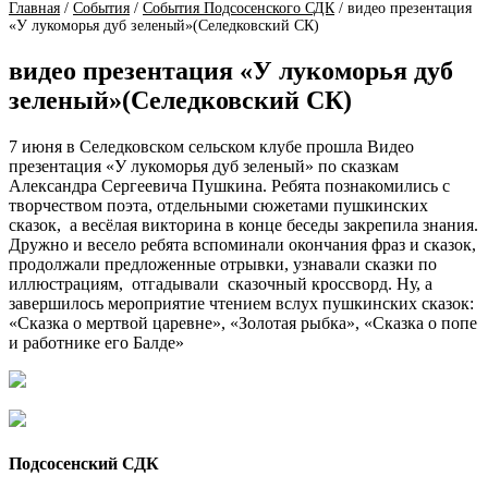
Главная
/
События
/
События Подсосенского СДК
/
видео презентация
«У лукоморья дуб зеленый»(Селедковский СК)
видео презентация «У лукоморья дуб
зеленый»(Селедковский СК)
7 июня в Селедковском сельском клубе прошла Видео
презентация «У лукоморья дуб зеленый» по сказкам
Александра Сергеевича Пушкина. Ребята познакомились с
творчеством поэта, отдельными сюжетами пушкинских
сказок, а весёлая викторина в конце беседы закрепила знания.
Дружно и весело ребята вспоминали окончания фраз и сказок,
продолжали предложенные отрывки, узнавали сказки по
иллюстрациям, отгадывали сказочный кроссворд. Ну, а
завершилось мероприятие чтением вслух пушкинских сказок:
«Сказка о мертвой царевне», «Золотая рыбка», «Сказка о попе
и работнике его Балде»
Подсосенский СДК