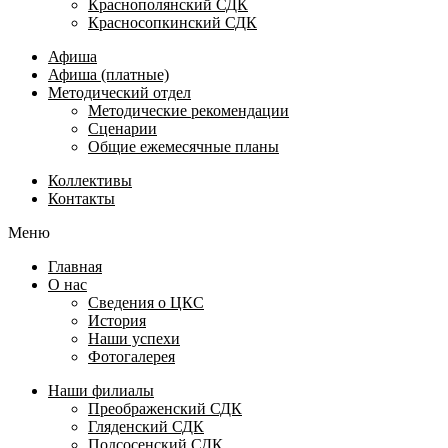
Краснополянский СДК
Красносопкинский СДК
Афиша
Афиша (платные)
Методический отдел
Методические рекомендации
Сценарии
Общие ежемесячные планы
Коллективы
Контакты
Меню
Главная
О нас
Сведения о ЦКС
История
Наши успехи
Фотогалерея
Наши филиалы
Преображенский СДК
Гляденский СДК
Подсосенский СДК