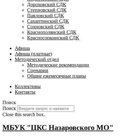
Дороховский СДК
Степновский СДК
Павловский СДК
Сахаптинский СДК
Сохновский СДК
Краснополянский СДК
Красносопкинский СДК
Афиша
Афиша (платные)
Методический отдел
Методические рекомендации
Сценарии
Общие ежемесячные планы
Коллективы
Контакты
Поиск
Поиск
Close this search box.
МБУК "ЦКС Назаровского МО"