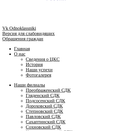
Vk
Odnoklassniki
Версия для слабовидящих
Обращения граждан
Главная
О нас
Сведения о ЦКС
История
Наши успехи
Фотогалерея
Наши филиалы
Преображенский СДК
Гляденский СДК
Подсосенский СДК
Дороховский СДК
Степновский СДК
Павловский СДК
Сахаптинский СДК
Сохновский СДК