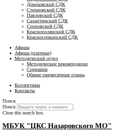
Дороховский СДК
Степновский СДК
Павловский СДК
Сахаптинский СДК
Сохновский СДК
Краснополянский СДК
Красносопкинский СДК
Афиша
Афиша (платные)
Методический отдел
Методические рекомендации
Сценарии
Общие ежемесячные планы
Коллективы
Контакты
Поиск
Поиск
Close this search box.
МБУК "ЦКС Назаровского МО"