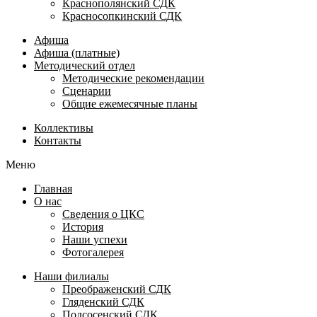
Краснополянский СДК
Красносопкинский СДК
Афиша
Афиша (платные)
Методический отдел
Методические рекомендации
Сценарии
Общие ежемесячные планы
Коллективы
Контакты
Меню
Главная
О нас
Сведения о ЦКС
История
Наши успехи
Фотогалерея
Наши филиалы
Преображенский СДК
Гляденский СДК
Подсосенский СДК