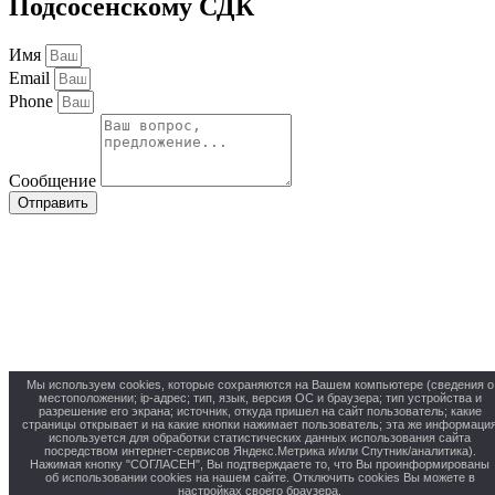
Подсосенскому СДК
Имя
Email
Phone
Сообщение
Отправить
Мы используем cookies, которые сохраняются на Вашем компьютере (сведения о
местоположении; ip-адрес; тип, язык, версия ОС и браузера; тип устройства и
разрешение его экрана; источник, откуда пришел на сайт пользователь; какие
страницы открывает и на какие кнопки нажимает пользователь; эта же информаци
используется для обработки статистических данных использования сайта
посредством интернет-сервисов Яндекс.Метрика и/или Спутник/аналитика).
Нажимая кнопку "СОГЛАСЕН", Вы подтверждаете то, что Вы проинформированы
об использовании cookies на нашем сайте. Отключить cookies Вы можете в
настройках своего браузера.