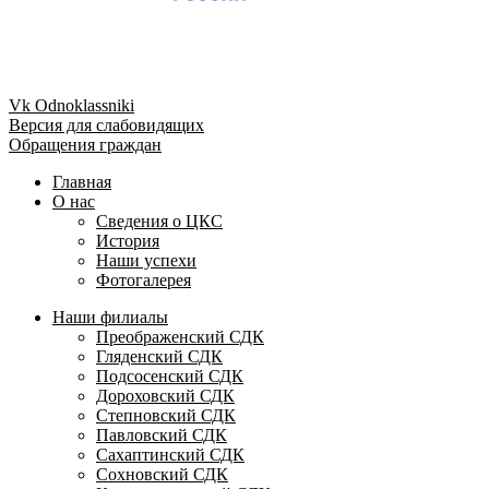
Vk
Odnoklassniki
Версия для слабовидящих
Обращения граждан
Главная
О нас
Сведения о ЦКС
История
Наши успехи
Фотогалерея
Наши филиалы
Преображенский СДК
Гляденский СДК
Подсосенский СДК
Дороховский СДК
Степновский СДК
Павловский СДК
Сахаптинский СДК
Сохновский СДК