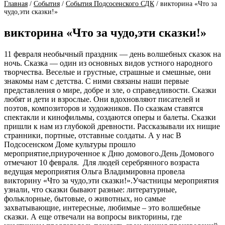
Главная
/
События
/
События Подсосенского СДК
/
викторина «Что за
чудо,эти сказки!»
викторина «Что за чудо,эти сказки!»
11 февраля необычный праздник — день волшебных сказок на
ночь. Сказка — один из основных видов устного народного
творчества. Веселые и грустные, страшные и смешные, они
знакомы нам с детства. С ними связаны наши первые
представления о мире, добре и зле, о справедливости. Сказки
любят и дети и взрослые. Они вдохновляют писателей и
поэтов, композиторов и художников. По сказкам ставятся
спектакли и кинофильмы, создаются оперы и балеты. Сказки
пришли к нам из глубокой древности. Рассказывали их нищие
странники, портные, отставные солдаты. А у нас В
Подсосенском Доме культуры прошло
мероприятие,приуроченное к Дню домового.День Домового
отмечают 10 февраля. Для людей серебрянного возраста
ведущая мероприятия Ольга Владимировна провела
викторину «Что за чудо,эти сказки!».Участницы мероприятия
узнали, что сказки бывают разные: литературные,
фольклорные, бытовые, о животных, но самые
захватывающие, интересные, любимые – это волшебные
сказки. А еще отвечали на вопросы викторины, где