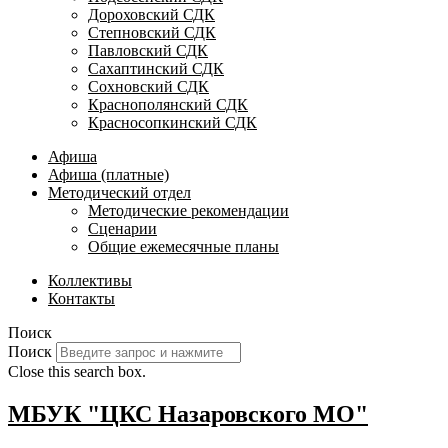
Дороховский СДК
Степновский СДК
Павловский СДК
Сахаптинский СДК
Сохновский СДК
Краснополянский СДК
Красносопкинский СДК
Афиша
Афиша (платные)
Методический отдел
Методические рекомендации
Сценарии
Общие ежемесячные планы
Коллективы
Контакты
Поиск
Поиск
Close this search box.
МБУК "ЦКС Назаровского МО"