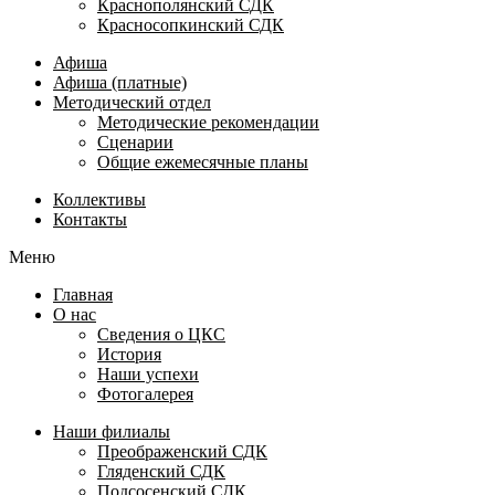
Краснополянский СДК
Красносопкинский СДК
Афиша
Афиша (платные)
Методический отдел
Методические рекомендации
Сценарии
Общие ежемесячные планы
Коллективы
Контакты
Меню
Главная
О нас
Сведения о ЦКС
История
Наши успехи
Фотогалерея
Наши филиалы
Преображенский СДК
Гляденский СДК
Подсосенский СДК