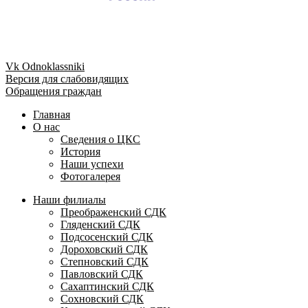
Vk
Odnoklassniki
Версия для слабовидящих
Обращения граждан
Главная
О нас
Сведения о ЦКС
История
Наши успехи
Фотогалерея
Наши филиалы
Преображенский СДК
Гляденский СДК
Подсосенский СДК
Дороховский СДК
Степновский СДК
Павловский СДК
Сахаптинский СДК
Сохновский СДК