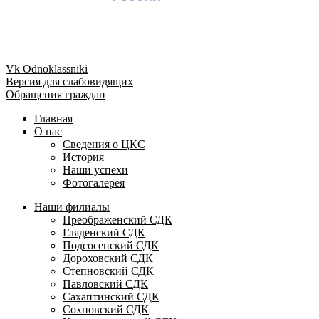
Vk
Odnoklassniki
Версия для слабовидящих
Обращения граждан
Главная
О нас
Сведения о ЦКС
История
Наши успехи
Фотогалерея
Наши филиалы
Преображенский СДК
Гляденский СДК
Подсосенский СДК
Дороховский СДК
Степновский СДК
Павловский СДК
Сахаптинский СДК
Сохновский СДК