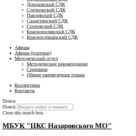
Дороховский СДК
Степновский СДК
Павловский СДК
Сахаптинский СДК
Сохновский СДК
Краснополянский СДК
Красносопкинский СДК
Афиша
Афиша (платные)
Методический отдел
Методические рекомендации
Сценарии
Общие ежемесячные планы
Коллективы
Контакты
Поиск
Поиск
Close this search box.
МБУК "ЦКС Назаровского МО"