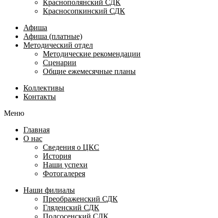
Краснополянский СДК
Красносопкинский СДК
Афиша
Афиша (платные)
Методический отдел
Методические рекомендации
Сценарии
Общие ежемесячные планы
Коллективы
Контакты
Меню
Главная
О нас
Сведения о ЦКС
История
Наши успехи
Фотогалерея
Наши филиалы
Преображенский СДК
Гляденский СДК
Подсосенский СДК