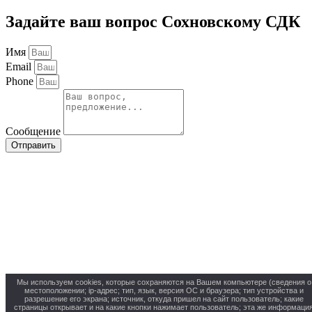
Задайте ваш вопрос Сохновскому СДК
Имя
Email
Phone
Сообщение
Отправить
Мы используем cookies, которые сохраняются на Вашем компьютере (сведения о
местоположении; ip-адрес; тип, язык, версия ОС и браузера; тип устройства и
разрешение его экрана; источник, откуда пришел на сайт пользователь; какие
страницы открывает и на какие кнопки нажимает пользователь; эта же информаци