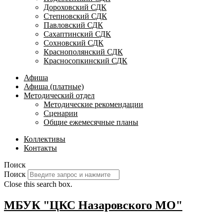
Дороховский СДК
Степновский СДК
Павловский СДК
Сахаптинский СДК
Сохновский СДК
Краснополянский СДК
Красносопкинский СДК
Афиша
Афиша (платные)
Методический отдел
Методические рекомендации
Сценарии
Общие ежемесячные планы
Коллективы
Контакты
Поиск
Поиск
Close this search box.
МБУК "ЦКС Назаровского МО"