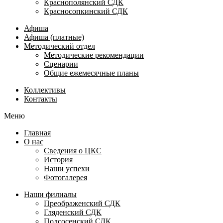
Краснополянский СДК
Красносопкинский СДК
Афиша
Афиша (платные)
Методический отдел
Методические рекомендации
Сценарии
Общие ежемесячные планы
Коллективы
Контакты
Меню
Главная
О нас
Сведения о ЦКС
История
Наши успехи
Фотогалерея
Наши филиалы
Преображенский СДК
Гляденский СДК
Подсосенский СДК