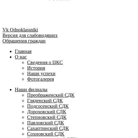
Vk
Odnoklassniki
Версия для слабовидящих
Обращения граждан
Главная
О нас
Сведения о ЦКС
История
Наши успехи
Фотогалерея
Наши филиалы
Преображенский СДК
Гляденский СДК
Подсосенский СДК
Дороховский СДК
Степновский СДК
Павловский СДК
Сахаптинский СДК
Сохновский СДК