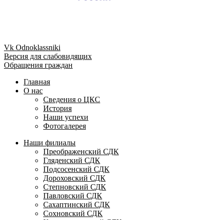
Vk
Odnoklassniki
Версия для слабовидящих
Обращения граждан
Главная
О нас
Сведения о ЦКС
История
Наши успехи
Фотогалерея
Наши филиалы
Преображенский СДК
Гляденский СДК
Подсосенский СДК
Дороховский СДК
Степновский СДК
Павловский СДК
Сахаптинский СДК
Сохновский СДК