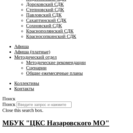
Дороховский СДК
Степновский СДК
Павловский СДК
Сахаптинский СДК
Сохновский СДК
Краснополянский СДК
Красносопкинский СДК
Афиша
Афиша (платные)
Методический отдел
Методические рекомендации
Сценарии
Общие ежемесячные планы
Коллективы
Контакты
Поиск
Поиск
Close this search box.
МБУК "ЦКС Назаровского МО"