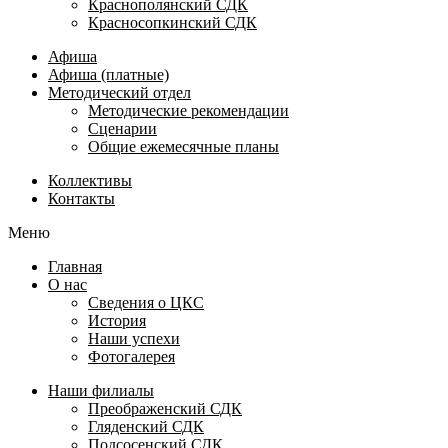
Краснополянский СДК
Красносопкинский СДК
Афиша
Афиша (платные)
Методический отдел
Методические рекомендации
Сценарии
Общие ежемесячные планы
Коллективы
Контакты
Меню
Главная
О нас
Сведения о ЦКС
История
Наши успехи
Фотогалерея
Наши филиалы
Преображенский СДК
Гляденский СДК
Подсосенский СДК