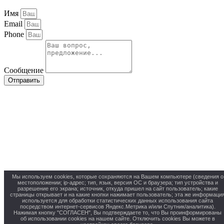
Имя
Email
Phone
Сообщение
Отправить
Мы используем cookies, которые сохраняются на Вашем компьютере (сведения о
местоположении; ip-адрес; тип, язык, версия ОС и браузера; тип устройства и
разрешение его экрана; источник, откуда пришел на сайт пользователь; какие
страницы открывает и на какие кнопки нажимает пользователь; эта же информаци
используется для обработки статистических данных использования сайта
посредством интернет-сервисов Яндекс.Метрика и/или Спутник/аналитика).
Нажимая кнопку "СОГЛАСЕН", Вы подтверждаете то, что Вы проинформированы
об использовании cookies на нашем сайте. Отключить cookies Вы можете в