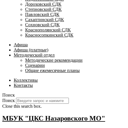
Дороховский СДК
Степновский СДК
Павловский СДК
Сахаптинский СДК
Сохновский СДК
Краснополянский СДК
Красносопкинский СДК
Афиша
Афиша (платные)
Методический отдел
Методические рекомендации
Сценарии
Общие ежемесячные планы
Коллективы
Контакты
Поиск
Поиск
Close this search box.
МБУК "ЦКС Назаровского МО"