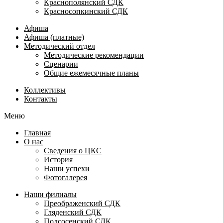
Краснополянский СДК
Красносопкинский СДК
Афиша
Афиша (платные)
Методический отдел
Методические рекомендации
Сценарии
Общие ежемесячные планы
Коллективы
Контакты
Меню
Главная
О нас
Сведения о ЦКС
История
Наши успехи
Фотогалерея
Наши филиалы
Преображенский СДК
Гляденский СДК
Подсосенский СДК