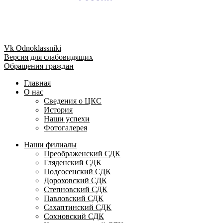
Vk
Odnoklassniki
Версия для слабовидящих
Обращения граждан
Главная
О нас
Сведения о ЦКС
История
Наши успехи
Фотогалерея
Наши филиалы
Преображенский СДК
Гляденский СДК
Подсосенский СДК
Дороховский СДК
Степновский СДК
Павловский СДК
Сахаптинский СДК
Сохновский СДК