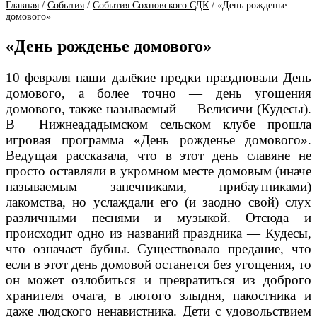
Главная
/
События
/
События Сохновского СДК
/
«День рожденье
домового»
«День рожденье домового»
10 февраля наши далёкие предки праздновали День
домового, а более точно — день угощения
домового, также называемый — Велисичи (Кудесы).
В Нижнеададымском сельском клубе прошла
игровая программа «День рожденье домового».
Ведущая рассказала, что в этот день славяне не
просто оставляли в укромном месте домовым (иначе
называемым запечниками, прибаутниками)
лакомства, но услаждали его (и заодно свой) слух
различными песнями и музыкой. Отсюда и
происходит одно из названий праздника — Кудесы,
что означает бубны. Существовало предание, что
если в этот день домовой останется без угощения, то
он может озлобиться и превратиться из доброго
хранителя очага, в лютого злыдня, пакостника и
даже людского ненавистника. Дети с удовольствием