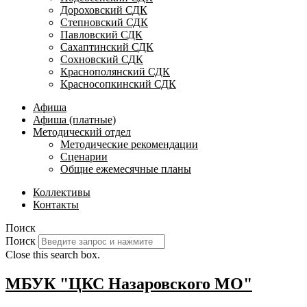
Дороховский СДК
Степновский СДК
Павловский СДК
Сахаптинский СДК
Сохновский СДК
Краснополянский СДК
Красносопкинский СДК
Афиша
Афиша (платные)
Методический отдел
Методические рекомендации
Сценарии
Общие ежемесячные планы
Коллективы
Контакты
Поиск
Поиск
Close this search box.
МБУК "ЦКС Назаровского МО"