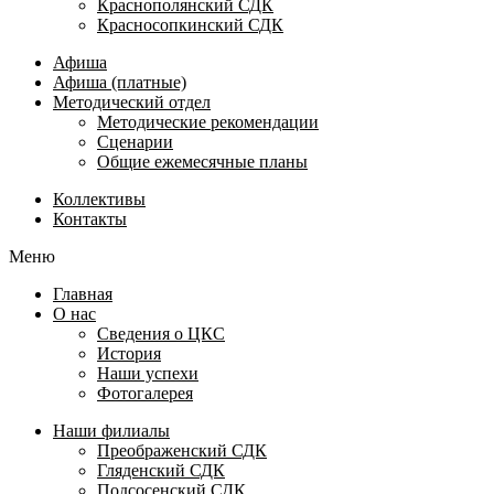
Краснополянский СДК
Красносопкинский СДК
Афиша
Афиша (платные)
Методический отдел
Методические рекомендации
Сценарии
Общие ежемесячные планы
Коллективы
Контакты
Меню
Главная
О нас
Сведения о ЦКС
История
Наши успехи
Фотогалерея
Наши филиалы
Преображенский СДК
Гляденский СДК
Подсосенский СДК