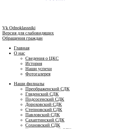
Vk
Odnoklassniki
Версия для слабовидящих
Обращения граждан
Главная
О нас
Сведения о ЦКС
История
Наши успехи
Фотогалерея
Наши филиалы
Преображенский СДК
Гляденский СДК
Подсосенский СДК
Дороховский СДК
Степновский СДК
Павловский СДК
Сахаптинский СДК
Сохновский СДК