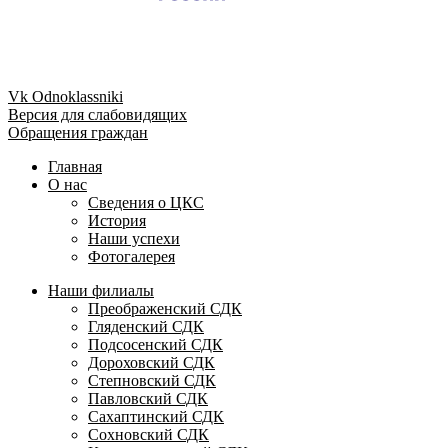
Vk
Odnoklassniki
Версия для слабовидящих
Обращения граждан
Главная
О нас
Сведения о ЦКС
История
Наши успехи
Фотогалерея
Наши филиалы
Преображенский СДК
Гляденский СДК
Подсосенский СДК
Дороховский СДК
Степновский СДК
Павловский СДК
Сахаптинский СДК
Сохновский СДК