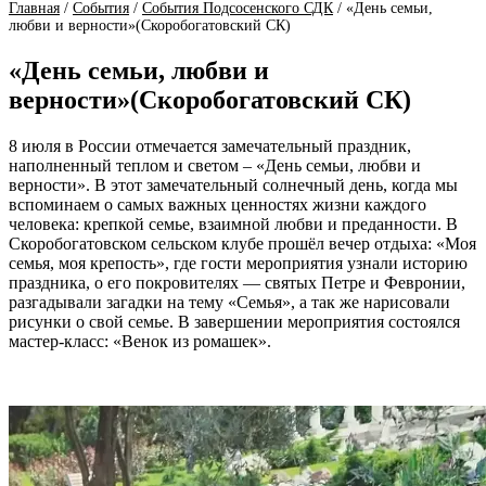
Главная
/
События
/
События Подсосенского СДК
/
«День семьи,
любви и верности»(Скоробогатовский СК)
«День семьи, любви и
верности»(Скоробогатовский СК)
8 июля в России отмечается замечательный праздник,
наполненный теплом и светом – «День семьи, любви и
верности». В этот замечательный солнечный день, когда мы
вспоминаем о самых важных ценностях жизни каждого
человека: крепкой семье, взаимной любви и преданности. В
Скоробогатовском сельском клубе прошёл вечер отдыха: «Моя
семья, моя крепость», где гости мероприятия узнали историю
праздника, о его покровителях — святых Петре и Февронии,
разгадывали загадки на тему «Семья», а так же нарисовали
рисунки о свой семье. В завершении мероприятия состоялся
мастер-класс: «Венок из ромашек».