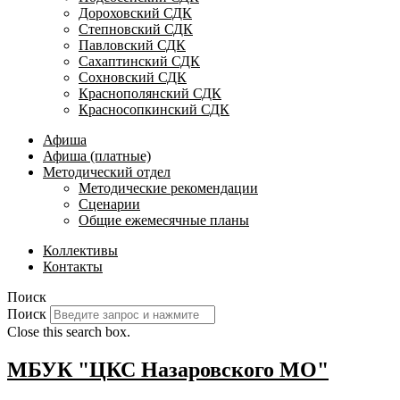
Дороховский СДК
Степновский СДК
Павловский СДК
Сахаптинский СДК
Сохновский СДК
Краснополянский СДК
Красносопкинский СДК
Афиша
Афиша (платные)
Методический отдел
Методические рекомендации
Сценарии
Общие ежемесячные планы
Коллективы
Контакты
Поиск
Поиск
Close this search box.
МБУК "ЦКС Назаровского МО"