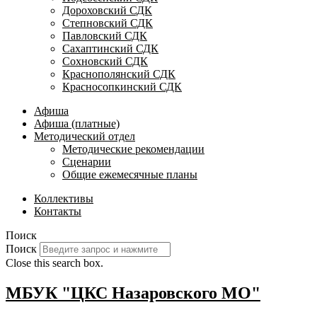
Дороховский СДК
Степновский СДК
Павловский СДК
Сахаптинский СДК
Сохновский СДК
Краснополянский СДК
Красносопкинский СДК
Афиша
Афиша (платные)
Методический отдел
Методические рекомендации
Сценарии
Общие ежемесячные планы
Коллективы
Контакты
Поиск
Поиск
Close this search box.
МБУК "ЦКС Назаровского МО"