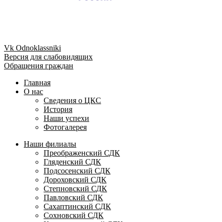
Vk
Odnoklassniki
Версия для слабовидящих
Обращения граждан
Главная
О нас
Сведения о ЦКС
История
Наши успехи
Фотогалерея
Наши филиалы
Преображенский СДК
Гляденский СДК
Подсосенский СДК
Дороховский СДК
Степновский СДК
Павловский СДК
Сахаптинский СДК
Сохновский СДК