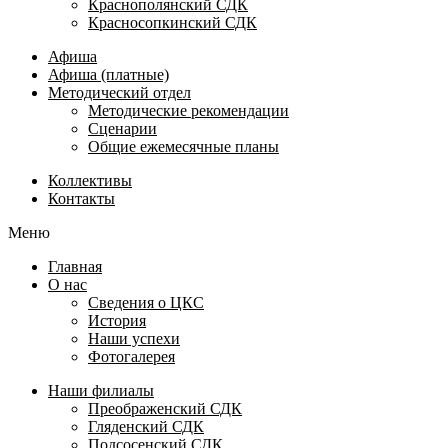
Краснополянский СДК
Красносопкинский СДК
Афиша
Афиша (платные)
Методический отдел
Методические рекомендации
Сценарии
Общие ежемесячные планы
Коллективы
Контакты
Меню
Главная
О нас
Сведения о ЦКС
История
Наши успехи
Фотогалерея
Наши филиалы
Преображенский СДК
Гляденский СДК
Подсосенский СДК