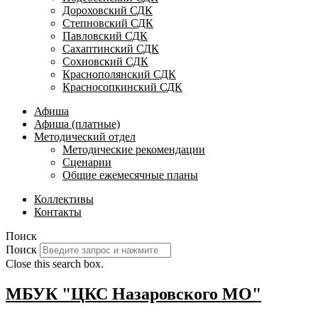
Дороховский СДК
Степновский СДК
Павловский СДК
Сахаптинский СДК
Сохновский СДК
Краснополянский СДК
Красносопкинский СДК
Афиша
Афиша (платные)
Методический отдел
Методические рекомендации
Сценарии
Общие ежемесячные планы
Коллективы
Контакты
Поиск
Поиск
Close this search box.
МБУК "ЦКС Назаровского МО"