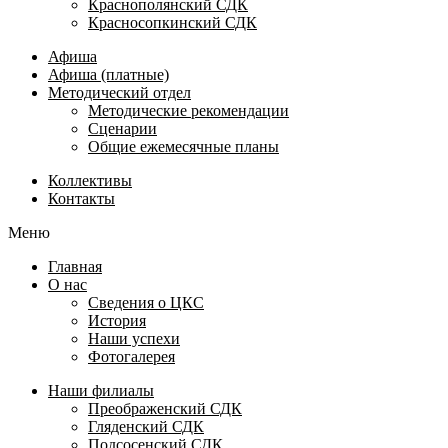
Краснополянский СДК
Красносопкинский СДК
Афиша
Афиша (платные)
Методический отдел
Методические рекомендации
Сценарии
Общие ежемесячные планы
Коллективы
Контакты
Меню
Главная
О нас
Сведения о ЦКС
История
Наши успехи
Фотогалерея
Наши филиалы
Преображенский СДК
Гляденский СДК
Подсосенский СДК