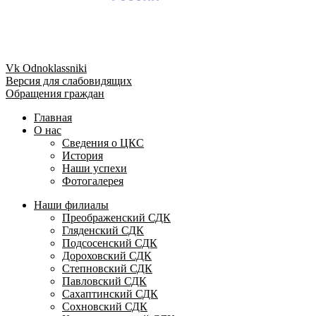
Vk
Odnoklassniki
Версия для слабовидящих
Обращения граждан
Главная
О нас
Сведения о ЦКС
История
Наши успехи
Фотогалерея
Наши филиалы
Преображенский СДК
Гляденский СДК
Подсосенский СДК
Дороховский СДК
Степновский СДК
Павловский СДК
Сахаптинский СДК
Сохновский СДК