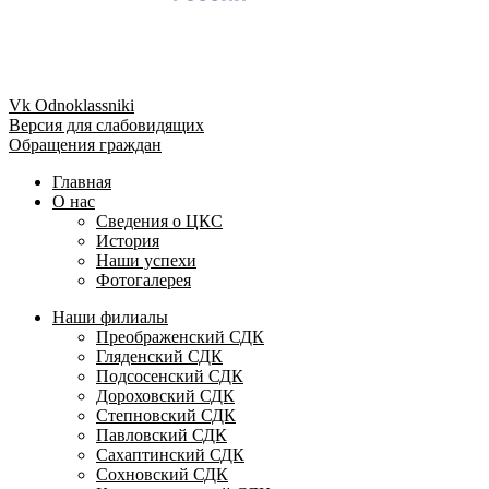
Vk
Odnoklassniki
Версия для слабовидящих
Обращения граждан
Главная
О нас
Сведения о ЦКС
История
Наши успехи
Фотогалерея
Наши филиалы
Преображенский СДК
Гляденский СДК
Подсосенский СДК
Дороховский СДК
Степновский СДК
Павловский СДК
Сахаптинский СДК
Сохновский СДК