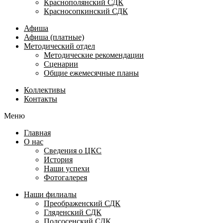
Краснополянский СДК
Красносопкинский СДК
Афиша
Афиша (платные)
Методический отдел
Методические рекомендации
Сценарии
Общие ежемесячные планы
Коллективы
Контакты
Меню
Главная
О нас
Сведения о ЦКС
История
Наши успехи
Фотогалерея
Наши филиалы
Преображенский СДК
Гляденский СДК
Подсосенский СДК