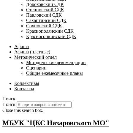
Дороховский СДК
Степновский СДК
Павловский СДК
Сахаптинский СДК
Сохновский СДК
Краснополянский СДК
Красносопкинский СДК
Афиша
Афиша (платные)
Методический отдел
Методические рекомендации
Сценарии
Общие ежемесячные планы
Коллективы
Контакты
Поиск
Поиск
Close this search box.
МБУК "ЦКС Назаровского МО"