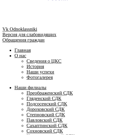
Vk
Odnoklassniki
Версия для слабовидящих
Обращения граждан
Главная
О нас
Сведения о ЦКС
История
Наши успехи
Фотогалерея
Наши филиалы
Преображенский СДК
Гляденский СДК
Подсосенский СДК
Дороховский СДК
Степновский СДК
Павловский СДК
Сахаптинский СДК
Сохновский СДК