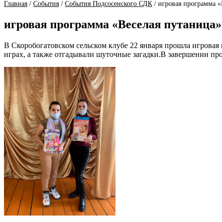
Главная
/
События
/
События Подсосенского СДК
/
игровая программа «
игровая программа «Веселая путаница
В Скоробогатовском сельском клубе 22 января прошла игровая
играх, а также отгадывали шуточные загадки.В завершении п