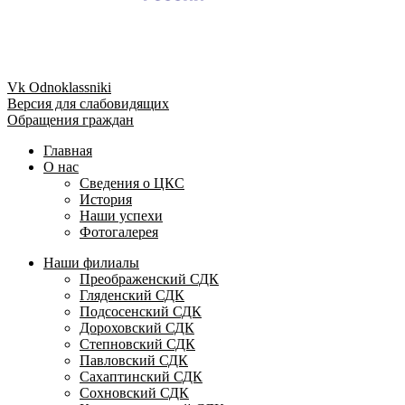
Vk
Odnoklassniki
Версия для слабовидящих
Обращения граждан
Главная
О нас
Сведения о ЦКС
История
Наши успехи
Фотогалерея
Наши филиалы
Преображенский СДК
Гляденский СДК
Подсосенский СДК
Дороховский СДК
Степновский СДК
Павловский СДК
Сахаптинский СДК
Сохновский СДК