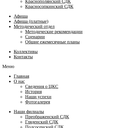
Краснополянский СДК
Красносопкинский СДК
Афиша
Афиша (платные)
Методический отдел
Методические рекомендации
Сценарии
Общие ежемесячные планы
Коллективы
Контакты
Меню
Главная
О нас
Сведения о ЦКС
История
Наши успехи
Фотогалерея
Наши филиалы
Преображенский СДК
Гляденский СДК
Подсосенский СДК