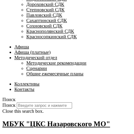
Дороховский СДК
Степновский СДК
Павловский СДК
Сахаптинский СДК
Сохновский СДК
Краснополянский СДК
Красносопкинский СДК
Афиша
Афиша (платные)
Методический отдел
Методические рекомендации
Сценарии
Общие ежемесячные планы
Коллективы
Контакты
Поиск
Поиск
Close this search box.
МБУК "ЦКС Назаровского МО"