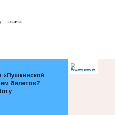
упп населения
Решаем вместе
м «Пушкинской
ием билетов?
боту