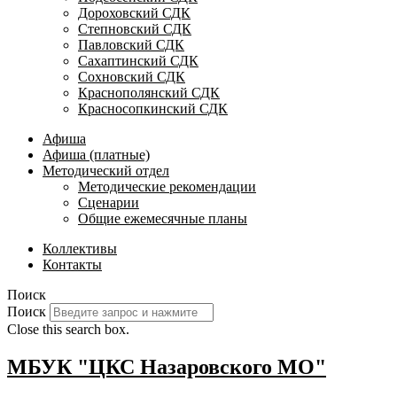
Дороховский СДК
Степновский СДК
Павловский СДК
Сахаптинский СДК
Сохновский СДК
Краснополянский СДК
Красносопкинский СДК
Афиша
Афиша (платные)
Методический отдел
Методические рекомендации
Сценарии
Общие ежемесячные планы
Коллективы
Контакты
Поиск
Поиск
Close this search box.
МБУК "ЦКС Назаровского МО"