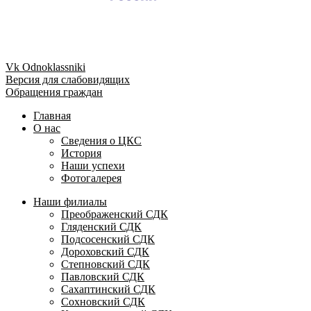
Vk
Odnoklassniki
Версия для слабовидящих
Обращения граждан
Главная
О нас
Сведения о ЦКС
История
Наши успехи
Фотогалерея
Наши филиалы
Преображенский СДК
Гляденский СДК
Подсосенский СДК
Дороховский СДК
Степновский СДК
Павловский СДК
Сахаптинский СДК
Сохновский СДК