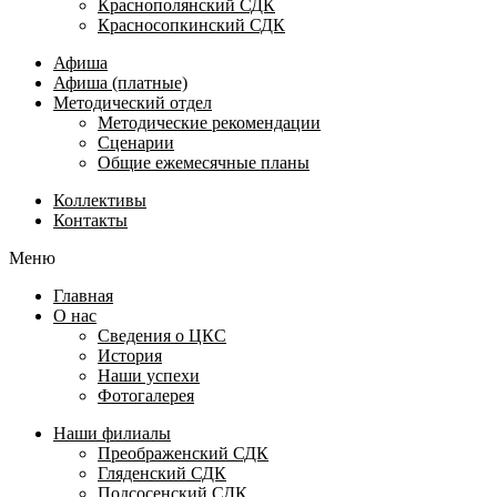
Краснополянский СДК
Красносопкинский СДК
Афиша
Афиша (платные)
Методический отдел
Методические рекомендации
Сценарии
Общие ежемесячные планы
Коллективы
Контакты
Меню
Главная
О нас
Сведения о ЦКС
История
Наши успехи
Фотогалерея
Наши филиалы
Преображенский СДК
Гляденский СДК
Подсосенский СДК