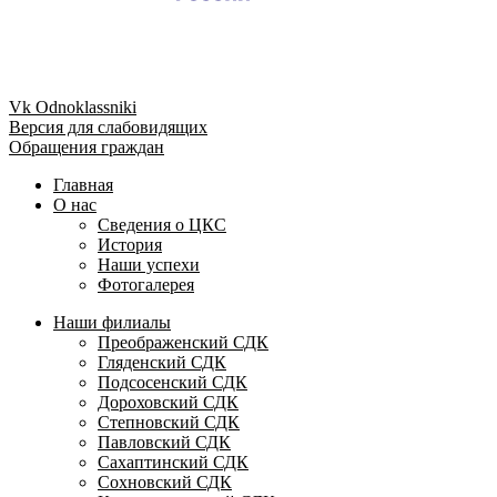
Vk
Odnoklassniki
Версия для слабовидящих
Обращения граждан
Главная
О нас
Сведения о ЦКС
История
Наши успехи
Фотогалерея
Наши филиалы
Преображенский СДК
Гляденский СДК
Подсосенский СДК
Дороховский СДК
Степновский СДК
Павловский СДК
Сахаптинский СДК
Сохновский СДК