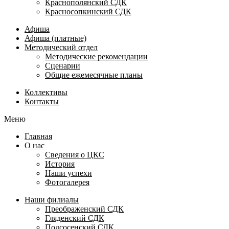
Краснополянский СДК
Красносопкинский СДК
Афиша
Афиша (платные)
Методический отдел
Методические рекомендации
Сценарии
Общие ежемесячные планы
Коллективы
Контакты
Меню
Главная
О нас
Сведения о ЦКС
История
Наши успехи
Фотогалерея
Наши филиалы
Преображенский СДК
Гляденский СДК
Подсосенский СДК