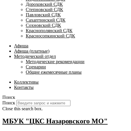
Дороховский СДК
Степновский СДК
Павловский СДК
Сахаптинский СДК
Сохновский СДК
Краснополянский СДК
Красносопкинский СДК
Афиша
Афиша (платные)
Методический отдел
Методические рекомендации
Сценарии
Общие ежемесячные планы
Коллективы
Контакты
Поиск
Поиск
Close this search box.
МБУК "ЦКС Назаровского МО"