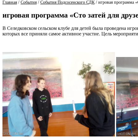
Главная
/
События
/
События Подсосенского СДК
/
игровая программа «
игровая программа «Сто затей для дру
В Селедковском сельском клубе для детей была проведена игро
которых все приняли самое активное участие. Цель мероприятия