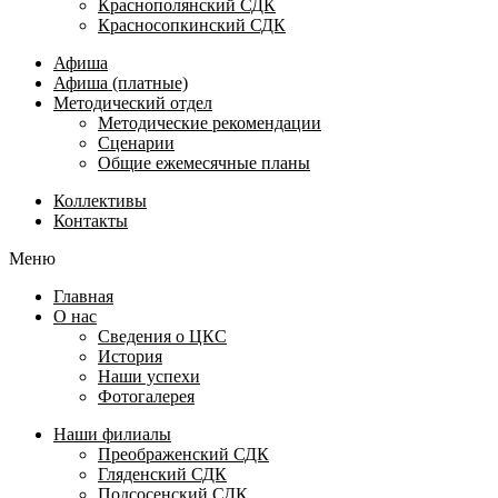
Краснополянский СДК
Красносопкинский СДК
Афиша
Афиша (платные)
Методический отдел
Методические рекомендации
Сценарии
Общие ежемесячные планы
Коллективы
Контакты
Меню
Главная
О нас
Сведения о ЦКС
История
Наши успехи
Фотогалерея
Наши филиалы
Преображенский СДК
Гляденский СДК
Подсосенский СДК