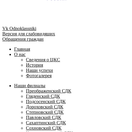
Vk
Odnoklassniki
Версия для слабовидящих
Обращения граждан
Главная
О нас
Сведения о ЦКС
История
Наши успехи
Фотогалерея
Наши филиалы
Преображенский СДК
Гляденский СДК
Подсосенский СДК
Дороховский СДК
Степновский СДК
Павловский СДК
Сахаптинский СДК
Сохновский СДК