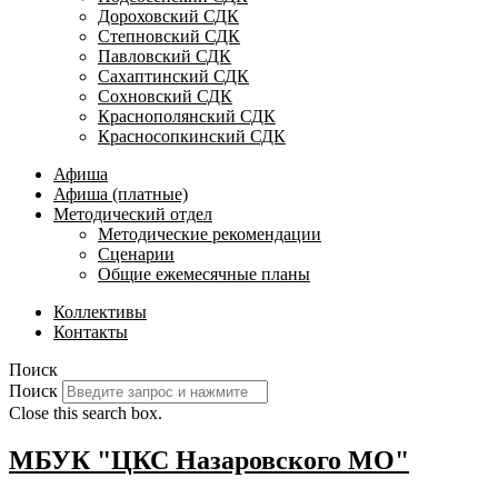
Дороховский СДК
Степновский СДК
Павловский СДК
Сахаптинский СДК
Сохновский СДК
Краснополянский СДК
Красносопкинский СДК
Афиша
Афиша (платные)
Методический отдел
Методические рекомендации
Сценарии
Общие ежемесячные планы
Коллективы
Контакты
Поиск
Поиск
Close this search box.
МБУК "ЦКС Назаровского МО"