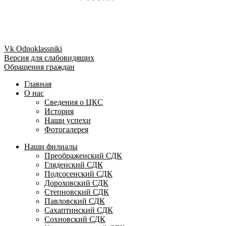
Vk
Odnoklassniki
Версия для слабовидящих
Обращения граждан
Главная
О нас
Сведения о ЦКС
История
Наши успехи
Фотогалерея
Наши филиалы
Преображенский СДК
Гляденский СДК
Подсосенский СДК
Дороховский СДК
Степновский СДК
Павловский СДК
Сахаптинский СДК
Сохновский СДК