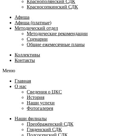
Краснополянский СДК
Красносопкинский СДК
Афиша
Афиша (платные)
Методический отдел
Методические рекомендации
Сценарии
Общие ежемесячные планы
Коллективы
Контакты
Меню
Главная
О нас
Сведения о ЦКС
История
Наши успехи
Фотогалерея
Наши филиалы
Преображенский СДК
Гляденский СДК
Подсосенский СДК