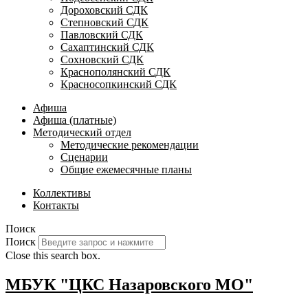
Дороховский СДК
Степновский СДК
Павловский СДК
Сахаптинский СДК
Сохновский СДК
Краснополянский СДК
Красносопкинский СДК
Афиша
Афиша (платные)
Методический отдел
Методические рекомендации
Сценарии
Общие ежемесячные планы
Коллективы
Контакты
Поиск
Поиск
Close this search box.
МБУК "ЦКС Назаровского МО"