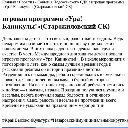
Главная
/
События
/
События Подсосенского СДК
/
игровая программв
«Ура! Каникулы!»(Старожиловский СК)
игровая программв «Ура!
Каникулы!»(Старожиловский СК)
День защиты детей – это светлый, радостный праздник. Ведь
недаром им начинается лето, и он по праву принадлежит
нашим детям. В них наша радость и надежда, наш труд и
счастье. В честь Международного дня защиты детей провели
игровую программу «Ура! Каникулы!». В начале мероприятия
поговорили о лете, как о самом лучшем времени года и
рассказали ребятам об истории праздника детства.
Разделившись на команды, ребята соревновались в смекалке и
ловкости. Соперничество вызывало бурный восторг и
восхищение. На всех этапах соревнований ребята стремились
к победе — прыгали, играли. Праздник получился шумным и
весёлым, ребята получили заряд бодрости и отличного
настроения. Смех, радость и веселье на протяжении всего
времени не умолкали на праздничном мероприятии
.
#КрайВысокойКультуры
#Назаровскиймуниципальныйокруг
#к