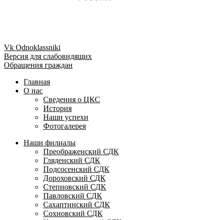
Vk
Odnoklassniki
Версия для слабовидящих
Обращения граждан
Главная
О нас
Сведения о ЦКС
История
Наши успехи
Фотогалерея
Наши филиалы
Преображенский СДК
Гляденский СДК
Подсосенский СДК
Дороховский СДК
Степновский СДК
Павловский СДК
Сахаптинский СДК
Сохновский СДК