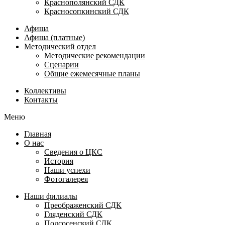
Краснополянский СДК
Красносопкинский СДК
Афиша
Афиша (платные)
Методический отдел
Методические рекомендации
Сценарии
Общие ежемесячные планы
Коллективы
Контакты
Меню
Главная
О нас
Сведения о ЦКС
История
Наши успехи
Фотогалерея
Наши филиалы
Преображенский СДК
Гляденский СДК
Подсосенский СДК