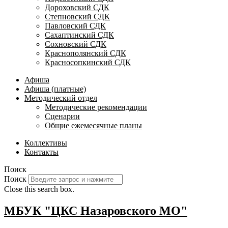
Дороховский СДК
Степновский СДК
Павловский СДК
Сахаптинский СДК
Сохновский СДК
Краснополянский СДК
Красносопкинский СДК
Афиша
Афиша (платные)
Методический отдел
Методические рекомендации
Сценарии
Общие ежемесячные планы
Коллективы
Контакты
Поиск
Поиск
Close this search box.
МБУК "ЦКС Назаровского МО"