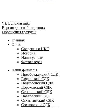
Vk
Odnoklassniki
Версия для слабовидящих
Обращения граждан
Главная
О нас
Сведения о ЦКС
История
Наши успехи
Фотогалерея
Наши филиалы
Преображенский СДК
Гляденский СДК
Подсосенский СДК
Дороховский СДК
Степновский СДК
Павловский СДК
Сахаптинский СДК
Сохновский СДК