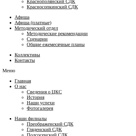
Краснополянский СДК
Красносопкинский СДК
Афиша
Афиша (платные)
Методический отдел
Методические рекомендации
Сценарии
Общие ежемесячные планы
Коллективы
Контакты
Меню
Главная
О нас
Сведения о ЦКС
История
Наши успехи
Фотогалерея
Наши филиалы
Преображенский СДК
Гляденский СДК
Подсосенский СДК