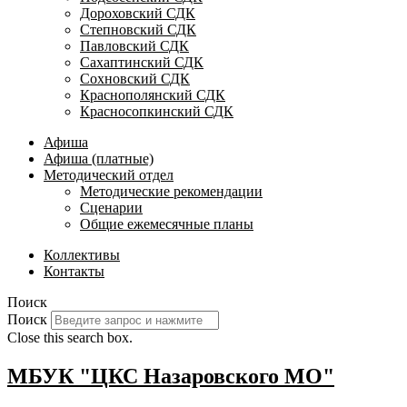
Дороховский СДК
Степновский СДК
Павловский СДК
Сахаптинский СДК
Сохновский СДК
Краснополянский СДК
Красносопкинский СДК
Афиша
Афиша (платные)
Методический отдел
Методические рекомендации
Сценарии
Общие ежемесячные планы
Коллективы
Контакты
Поиск
Поиск
Close this search box.
МБУК "ЦКС Назаровского МО"