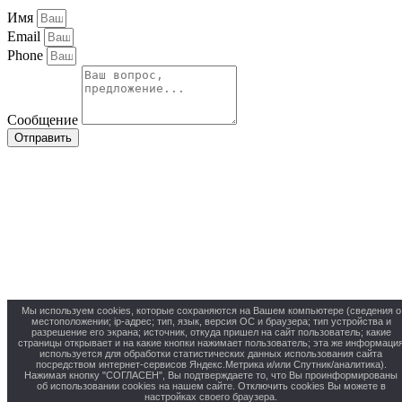
Имя
Email
Phone
Сообщение
Отправить
Мы используем cookies, которые сохраняются на Вашем компьютере (сведения о
местоположении; ip-адрес; тип, язык, версия ОС и браузера; тип устройства и
разрешение его экрана; источник, откуда пришел на сайт пользователь; какие
страницы открывает и на какие кнопки нажимает пользователь; эта же информаци
используется для обработки статистических данных использования сайта
посредством интернет-сервисов Яндекс.Метрика и/или Спутник/аналитика).
Нажимая кнопку "СОГЛАСЕН", Вы подтверждаете то, что Вы проинформированы
об использовании cookies на нашем сайте. Отключить cookies Вы можете в
настройках своего браузера.