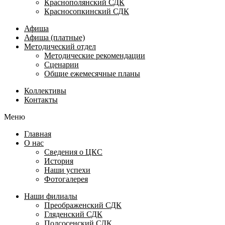
Краснополянский СДК
Красносопкинский СДК
Афиша
Афиша (платные)
Методический отдел
Методические рекомендации
Сценарии
Общие ежемесячные планы
Коллективы
Контакты
Меню
Главная
О нас
Сведения о ЦКС
История
Наши успехи
Фотогалерея
Наши филиалы
Преображенский СДК
Гляденский СДК
Подсосенский СДК