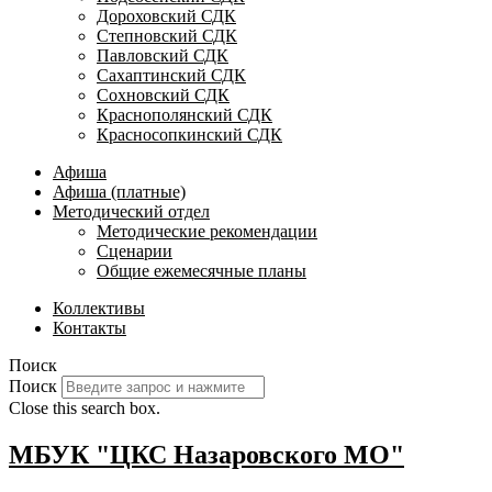
Дороховский СДК
Степновский СДК
Павловский СДК
Сахаптинский СДК
Сохновский СДК
Краснополянский СДК
Красносопкинский СДК
Афиша
Афиша (платные)
Методический отдел
Методические рекомендации
Сценарии
Общие ежемесячные планы
Коллективы
Контакты
Поиск
Поиск
Close this search box.
МБУК "ЦКС Назаровского МО"