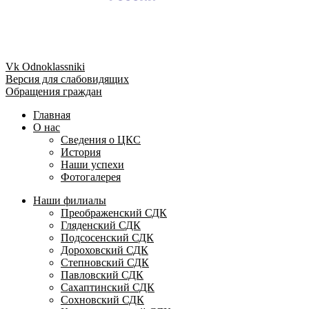
Vk
Odnoklassniki
Версия для слабовидящих
Обращения граждан
Главная
О нас
Сведения о ЦКС
История
Наши успехи
Фотогалерея
Наши филиалы
Преображенский СДК
Гляденский СДК
Подсосенский СДК
Дороховский СДК
Степновский СДК
Павловский СДК
Сахаптинский СДК
Сохновский СДК