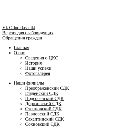
Vk
Odnoklassniki
Версия для слабовидящих
Обращения граждан
Главная
О нас
Сведения о ЦКС
История
Наши успехи
Фотогалерея
Наши филиалы
Преображенский СДК
Гляденский СДК
Подсосенский СДК
Дороховский СДК
Степновский СДК
Павловский СДК
Сахаптинский СДК
Сохновский СДК