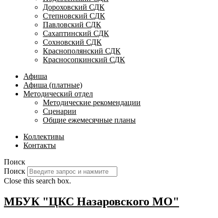
Дороховский СДК
Степновский СДК
Павловский СДК
Сахаптинский СДК
Сохновский СДК
Краснополянский СДК
Красносопкинский СДК
Афиша
Афиша (платные)
Методический отдел
Методические рекомендации
Сценарии
Общие ежемесячные планы
Коллективы
Контакты
Поиск
Поиск
Close this search box.
МБУК "ЦКС Назаровского МО"