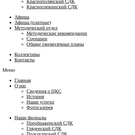
Краснополянский СДК
Красносопкинский СДК
Афиша
Афиша (платные)
Методический отдел
Методические рекомендации
Сценарии
Общие ежемесячные планы
Коллективы
Контакты
Меню
Главная
О нас
Сведения о ЦКС
История
Наши успехи
Фотогалерея
Наши филиалы
Преображенский СДК
Гляденский СДК
Подсосенский СДК