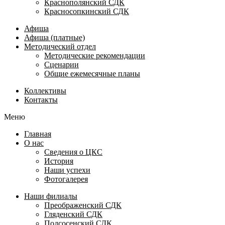
Краснополянский СДК
Красносопкинский СДК
Афиша
Афиша (платные)
Методический отдел
Методические рекомендации
Сценарии
Общие ежемесячные планы
Коллективы
Контакты
Меню
Главная
О нас
Сведения о ЦКС
История
Наши успехи
Фотогалерея
Наши филиалы
Преображенский СДК
Гляденский СДК
Подсосенский СДК