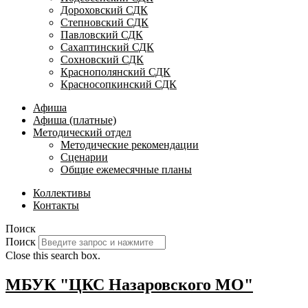
Дороховский СДК
Степновский СДК
Павловский СДК
Сахаптинский СДК
Сохновский СДК
Краснополянский СДК
Красносопкинский СДК
Афиша
Афиша (платные)
Методический отдел
Методические рекомендации
Сценарии
Общие ежемесячные планы
Коллективы
Контакты
Поиск
Поиск
Close this search box.
МБУК "ЦКС Назаровского МО"