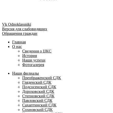
Vk
Odnoklassniki
Версия для слабовидящих
Обращения граждан
Главная
О нас
Сведения о ЦКС
История
Наши успехи
Фотогалерея
Наши филиалы
Преображенский СДК
Гляденский СДК
Подсосенский СДК
Дороховский СДК
Степновский СДК
Павловский СДК
Сахаптинский СДК
Сохновский СДК