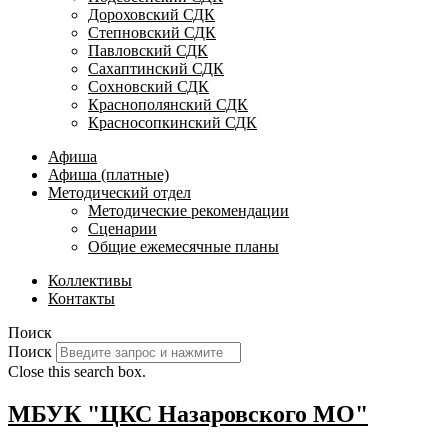
Дороховский СДК
Степновский СДК
Павловский СДК
Сахаптинский СДК
Сохновский СДК
Краснополянский СДК
Красносопкинский СДК
Афиша
Афиша (платные)
Методический отдел
Методические рекомендации
Сценарии
Общие ежемесячные планы
Коллективы
Контакты
Поиск
Поиск
Close this search box.
МБУК "ЦКС Назаровского МО"