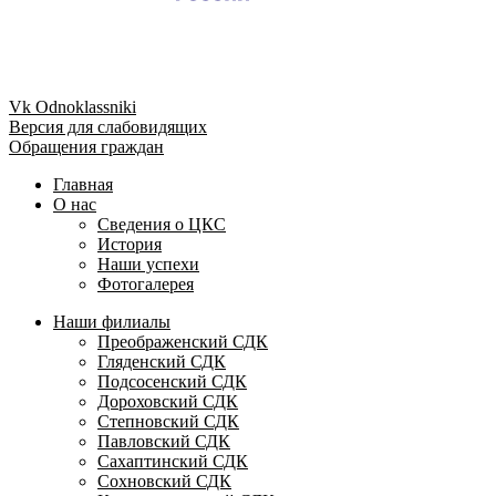
Vk
Odnoklassniki
Версия для слабовидящих
Обращения граждан
Главная
О нас
Сведения о ЦКС
История
Наши успехи
Фотогалерея
Наши филиалы
Преображенский СДК
Гляденский СДК
Подсосенский СДК
Дороховский СДК
Степновский СДК
Павловский СДК
Сахаптинский СДК
Сохновский СДК