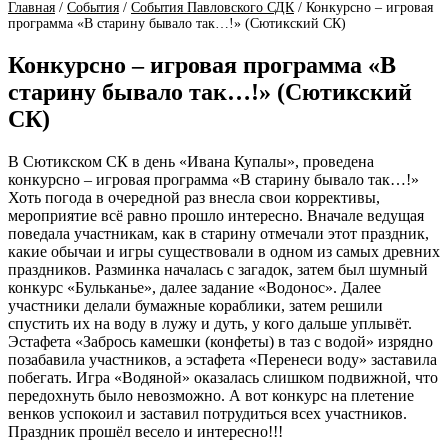
Главная
/
События
/
События Павловского СДК
/
Конкурсно – игровая
программа «В старину бывало так…!» (Сютикский СК)
Конкурсно – игровая программа «В
старину бывало так…!» (Сютикский
СК)
В Сютикском СК в день «Ивана Купалы», проведена
конкурсно – игровая программа «В старину бывало так…!»
Хоть погода в очередной раз внесла свои коррективы,
мероприятие всё равно прошло интересно. Вначале ведущая
поведала участникам, как в старину отмечали этот праздник,
какие обычаи и игры существовали в одном из самых древних
праздников. Разминка началась с загадок, затем был шумный
конкурс «Бульканье», далее задание «Водонос». Далее
участники делали бумажные кораблики, затем решили
спустить их на воду в лужу и дуть, у кого дальше уплывёт.
Эстафета «Забрось камешки (конфеты) в таз с водой» изрядно
позабавила участников, а эстафета «Перенеси воду» заставила
побегать. Игра «Водяной» оказалась слишком подвижной, что
передохнуть было невозможно. А вот конкурс на плетение
венков успокоил и заставил потрудиться всех участников.
Праздник прошёл весело и интересно!!!