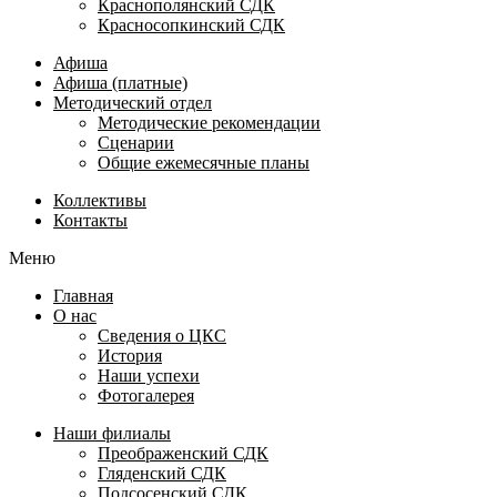
Краснополянский СДК
Красносопкинский СДК
Афиша
Афиша (платные)
Методический отдел
Методические рекомендации
Сценарии
Общие ежемесячные планы
Коллективы
Контакты
Меню
Главная
О нас
Сведения о ЦКС
История
Наши успехи
Фотогалерея
Наши филиалы
Преображенский СДК
Гляденский СДК
Подсосенский СДК