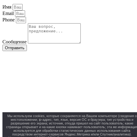
Имя
Email
Phone
Сообщение
Отправить
Мы используем cookies, которые сохраняются на Вашем компьютере (сведения о
местоположении; ip-адрес; тип, язык, версия ОС и браузера; тип устройства и
разрешение его экрана; источник, откуда пришел на сайт пользователь; какие
страницы открывает и на какие кнопки нажимает пользователь; эта же информаци
используется для обработки статистических данных использования сайта
посредством интернет-сервисов Яндекс.Метрика и/или Спутник/аналитика).