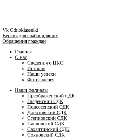
Vk
Odnoklassniki
Версия для слабовидящих
Обращения граждан
Главная
О нас
Сведения о ЦКС
История
Наши успехи
Фотогалерея
Наши филиалы
Преображенский СДК
Гляденский СДК
Подсосенский СДК
Дороховский СДК
Степновский СДК
Павловский СДК
Сахаптинский СДК
Сохновский СДК