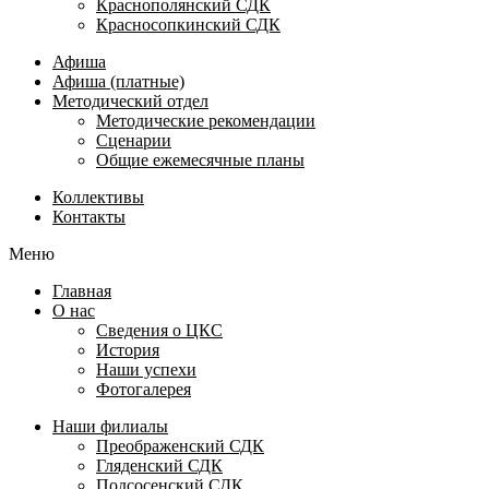
Краснополянский СДК
Красносопкинский СДК
Афиша
Афиша (платные)
Методический отдел
Методические рекомендации
Сценарии
Общие ежемесячные планы
Коллективы
Контакты
Меню
Главная
О нас
Сведения о ЦКС
История
Наши успехи
Фотогалерея
Наши филиалы
Преображенский СДК
Гляденский СДК
Подсосенский СДК