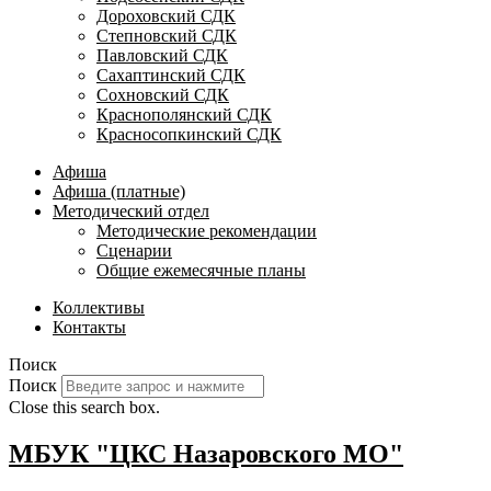
Дороховский СДК
Степновский СДК
Павловский СДК
Сахаптинский СДК
Сохновский СДК
Краснополянский СДК
Красносопкинский СДК
Афиша
Афиша (платные)
Методический отдел
Методические рекомендации
Сценарии
Общие ежемесячные планы
Коллективы
Контакты
Поиск
Поиск
Close this search box.
МБУК "ЦКС Назаровского МО"