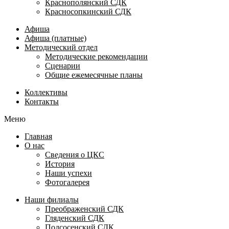
Краснополянский СДК
Красносопкинский СДК
Афиша
Афиша (платные)
Методический отдел
Методические рекомендации
Сценарии
Общие ежемесячные планы
Коллективы
Контакты
Меню
Главная
О нас
Сведения о ЦКС
История
Наши успехи
Фотогалерея
Наши филиалы
Преображенский СДК
Гляденский СДК
Подсосенский СДК