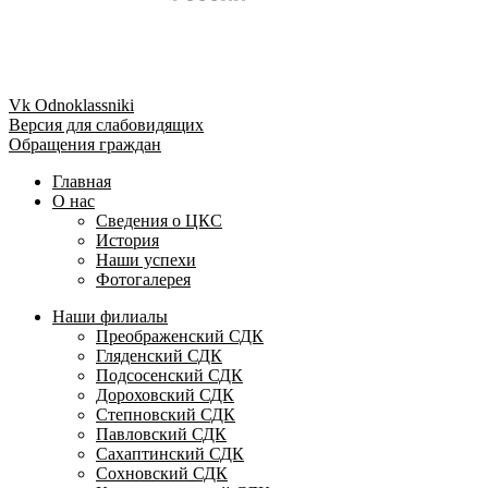
Vk
Odnoklassniki
Версия для слабовидящих
Обращения граждан
Главная
О нас
Сведения о ЦКС
История
Наши успехи
Фотогалерея
Наши филиалы
Преображенский СДК
Гляденский СДК
Подсосенский СДК
Дороховский СДК
Степновский СДК
Павловский СДК
Сахаптинский СДК
Сохновский СДК