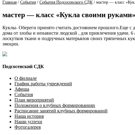
Главная
/
События
/
События Подсосенского СДК
/
мастер — класс «Кук
мастер — класс «Кукла своими руками
Куклы- Обереги принято считать достоянием прошлого.Еще с 
дома от злобы и ненависти людской , для привлечения удачи.
лоскутков ткани и подручных матерьялов своих тряпичных кук
эмоции.
Подсосенский СДК
О филиале
График работы учреждений
Афиша
События
План мероприятий
Положения о клубных формированиях
Расписание занятий клубных формирований
Наша история
Наши успехи
Фотогалерея