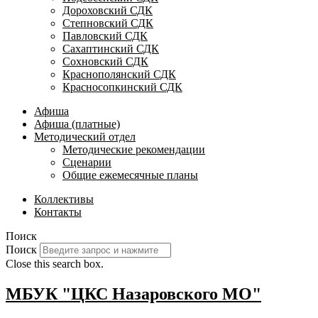
Дороховский СДК
Степновский СДК
Павловский СДК
Сахаптинский СДК
Сохновский СДК
Краснополянский СДК
Красносопкинский СДК
Афиша
Афиша (платные)
Методический отдел
Методические рекомендации
Сценарии
Общие ежемесячные планы
Коллективы
Контакты
Поиск
Поиск
Close this search box.
МБУК "ЦКС Назаровского МО"