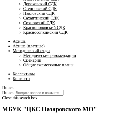
Дороховский СДК
Степновский СДК
Павловский СДК
Сахаптинский СДК
Сохновский СДК
Краснополянский СДК
Красносопкинский СДК
Афиша
Афиша (платные)
Методический отдел
Методические рекомендации
Сценарии
Общие ежемесячные планы
Коллективы
Контакты
Поиск
Поиск
Close this search box.
МБУК "ЦКС Назаровского МО"