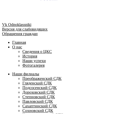
Vk
Odnoklassniki
Версия для слабовидящих
Обращения граждан
Главная
О нас
Сведения о ЦКС
История
Наши успехи
Фотогалерея
Наши филиалы
Преображенский СДК
Гляденский СДК
Подсосенский СДК
Дороховский СДК
Степновский СДК
Павловский СДК
Сахаптинский СДК
Сохновский СДК