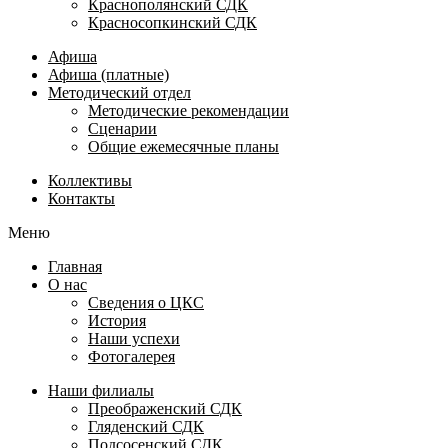
Краснополянский СДК
Красносопкинский СДК
Афиша
Афиша (платные)
Методический отдел
Методические рекомендации
Сценарии
Общие ежемесячные планы
Коллективы
Контакты
Меню
Главная
О нас
Сведения о ЦКС
История
Наши успехи
Фотогалерея
Наши филиалы
Преображенский СДК
Гляденский СДК
Подсосенский СДК