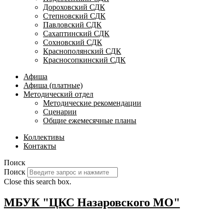
Дороховский СДК
Степновский СДК
Павловский СДК
Сахаптинский СДК
Сохновский СДК
Краснополянский СДК
Красносопкинский СДК
Афиша
Афиша (платные)
Методический отдел
Методические рекомендации
Сценарии
Общие ежемесячные планы
Коллективы
Контакты
Поиск
Поиск
Close this search box.
МБУК "ЦКС Назаровского МО"