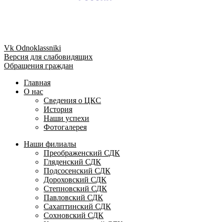
Vk
Odnoklassniki
Версия для слабовидящих
Обращения граждан
Главная
О нас
Сведения о ЦКС
История
Наши успехи
Фотогалерея
Наши филиалы
Преображенский СДК
Гляденский СДК
Подсосенский СДК
Дороховский СДК
Степновский СДК
Павловский СДК
Сахаптинский СДК
Сохновский СДК