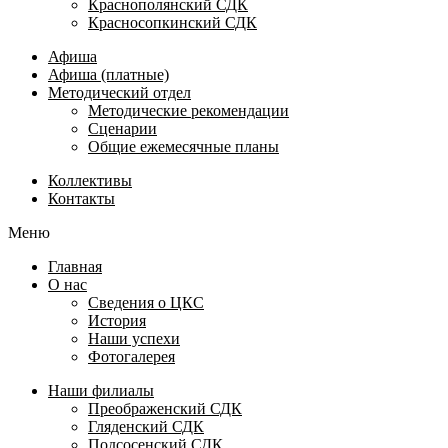
Краснополянский СДК
Красносопкинский СДК
Афиша
Афиша (платные)
Методический отдел
Методические рекомендации
Сценарии
Общие ежемесячные планы
Коллективы
Контакты
Меню
Главная
О нас
Сведения о ЦКС
История
Наши успехи
Фотогалерея
Наши филиалы
Преображенский СДК
Гляденский СДК
Подсосенский СДК