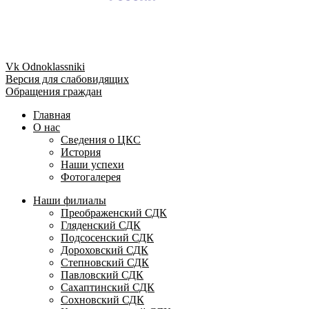
Vk
Odnoklassniki
Версия для слабовидящих
Обращения граждан
Главная
О нас
Сведения о ЦКС
История
Наши успехи
Фотогалерея
Наши филиалы
Преображенский СДК
Гляденский СДК
Подсосенский СДК
Дороховский СДК
Степновский СДК
Павловский СДК
Сахаптинский СДК
Сохновский СДК