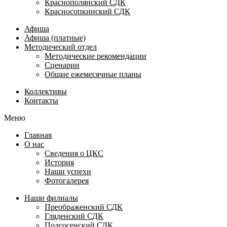
Краснополянский СДК
Красносопкинский СДК
Афиша
Афиша (платные)
Методический отдел
Методические рекомендации
Сценарии
Общие ежемесячные планы
Коллективы
Контакты
Меню
Главная
О нас
Сведения о ЦКС
История
Наши успехи
Фотогалерея
Наши филиалы
Преображенский СДК
Гляденский СДК
Подсосенский СДК