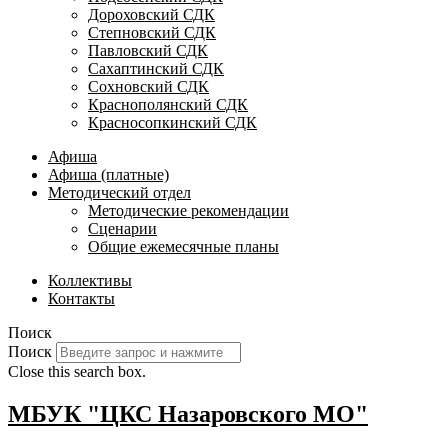
Дороховский СДК
Степновский СДК
Павловский СДК
Сахаптинский СДК
Сохновский СДК
Краснополянский СДК
Красносопкинский СДК
Афиша
Афиша (платные)
Методический отдел
Методические рекомендации
Сценарии
Общие ежемесячные планы
Коллективы
Контакты
Поиск
Поиск
Close this search box.
МБУК "ЦКС Назаровского МО"