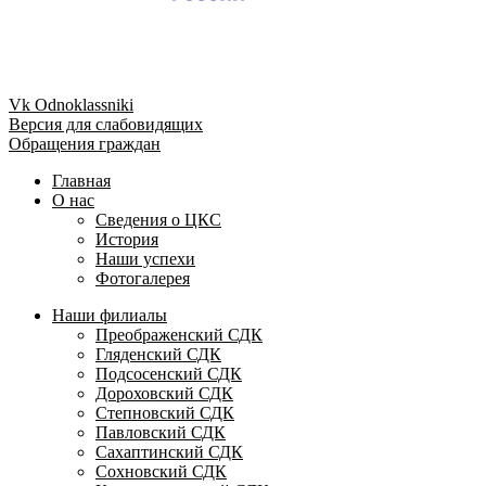
Vk
Odnoklassniki
Версия для слабовидящих
Обращения граждан
Главная
О нас
Сведения о ЦКС
История
Наши успехи
Фотогалерея
Наши филиалы
Преображенский СДК
Гляденский СДК
Подсосенский СДК
Дороховский СДК
Степновский СДК
Павловский СДК
Сахаптинский СДК
Сохновский СДК