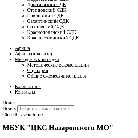
Дороховский СДК
Степновский СДК
Павловский СДК
Сахаптинский СДК
Сохновский СДК
Краснополянский СДК
Красносопкинский СДК
Афиша
Афиша (платные)
Методический отдел
Методические рекомендации
Сценарии
Общие ежемесячные планы
Коллективы
Контакты
Поиск
Поиск
Close this search box.
МБУК "ЦКС Назаровского МО"