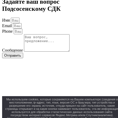
Задайте ваш вопрос
Подсосенскому СДК
Имя
Email
Phone
Сообщение
Отправить
Мы используем cookies, которые сохраняются на Вашем компьютере (сведения о
местоположении; ip-адрес; тип, язык, версия ОС и браузера; тип устройства и
разрешение его экрана; источник, откуда пришел на сайт пользователь; какие
страницы открывает и на какие кнопки нажимает пользователь; эта же информаци
используется для обработки статистических данных использования сайта
посредством интернет-сервисов Яндекс.Метрика и/или Спутник/аналитика).