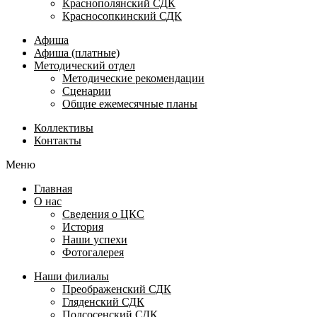
Краснополянский СДК
Красносопкинский СДК
Афиша
Афиша (платные)
Методический отдел
Методические рекомендации
Сценарии
Общие ежемесячные планы
Коллективы
Контакты
Меню
Главная
О нас
Сведения о ЦКС
История
Наши успехи
Фотогалерея
Наши филиалы
Преображенский СДК
Гляденский СДК
Подсосенский СДК