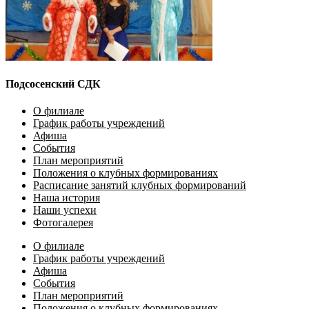
Подсосенский СДК
О филиале
График работы учреждений
Афиша
События
План мероприятий
Положения о клубных формированиях
Расписание занятий клубных формирований
Наша история
Наши успехи
Фотогалерея
О филиале
График работы учреждений
Афиша
События
План мероприятий
Положения о клубных формированиях