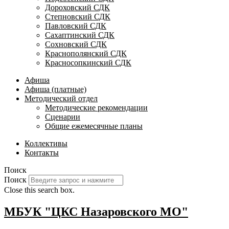
Дороховский СДК
Степновский СДК
Павловский СДК
Сахаптинский СДК
Сохновский СДК
Краснополянский СДК
Красносопкинский СДК
Афиша
Афиша (платные)
Методический отдел
Методические рекомендации
Сценарии
Общие ежемесячные планы
Коллективы
Контакты
Поиск
Поиск
Close this search box.
МБУК "ЦКС Назаровского МО"