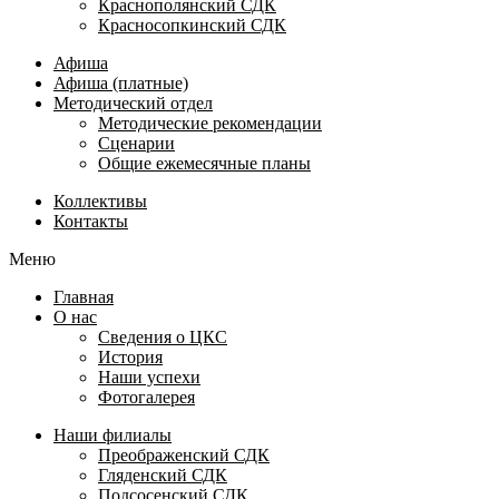
Краснополянский СДК
Красносопкинский СДК
Афиша
Афиша (платные)
Методический отдел
Методические рекомендации
Сценарии
Общие ежемесячные планы
Коллективы
Контакты
Меню
Главная
О нас
Сведения о ЦКС
История
Наши успехи
Фотогалерея
Наши филиалы
Преображенский СДК
Гляденский СДК
Подсосенский СДК