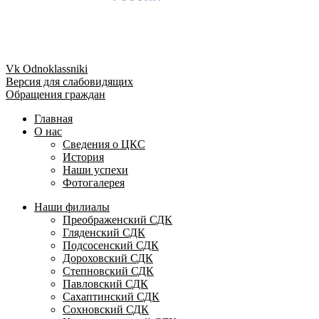
Vk
Odnoklassniki
Версия для слабовидящих
Обращения граждан
Главная
О нас
Сведения о ЦКС
История
Наши успехи
Фотогалерея
Наши филиалы
Преображенский СДК
Гляденский СДК
Подсосенский СДК
Дороховский СДК
Степновский СДК
Павловский СДК
Сахаптинский СДК
Сохновский СДК