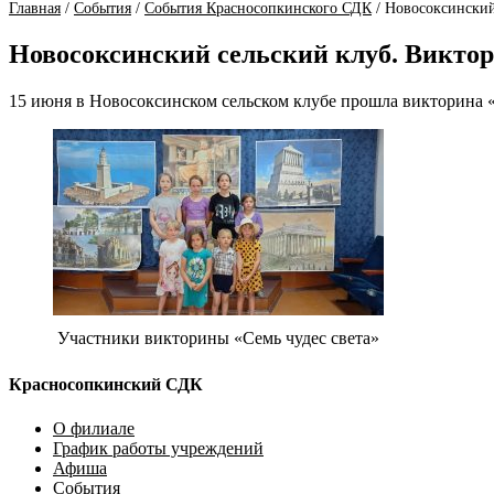
Главная
/
События
/
События Красносопкинского СДК
/
Новосоксинский
Новосоксинский сельский клуб. Виктор
15 июня в Новосоксинском сельском клубе прошла викторина «
Участники викторины «Семь чудес света»
Красносопкинский СДК
О филиале
График работы учреждений
Афиша
События