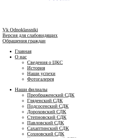
Vk
Odnoklassniki
Версия для слабовидящих
Обращения граждан
Главная
О нас
Сведения о ЦКС
История
Наши успехи
Фотогалерея
Наши филиалы
Преображенский СДК
Гляденский СДК
Подсосенский СДК
Дороховский СДК
Степновский СДК
Павловский СДК
Сахаптинский СДК
Сохновский СДК