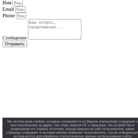
Имя
Email
Phone
Сообщение
Отправить
Мы используем cookies, которые сохраняются на Вашем компьютере (сведения о
местоположении; ip-адрес; тип, язык, версия ОС и браузера; тип устройства и
разрешение его экрана; источник, откуда пришел на сайт пользователь; какие
страницы открывает и на какие кнопки нажимает пользователь; эта же информаци
используется для обработки статистических данных использования сайта