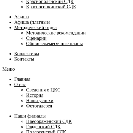
Краснополянский СДК
Красносопкинский СДК
Афиша
Афиша (платные)
Методический отдел
Методические рекомендации
Сценарии
Общие ежемесячные планы
Коллективы
Контакты
Меню
Главная
О нас
Сведения о ЦКС
История
Наши успехи
Фотогалерея
Наши филиалы
Преображенский СДК
Гляденский СДК
Подсосенский СДК