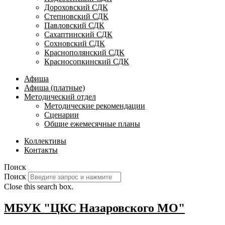
Дороховский СДК
Степновский СДК
Павловский СДК
Сахаптинский СДК
Сохновский СДК
Краснополянский СДК
Красносопкинский СДК
Афиша
Афиша (платные)
Методический отдел
Методические рекомендации
Сценарии
Общие ежемесячные планы
Коллективы
Контакты
Поиск
Поиск
Close this search box.
МБУК "ЦКС Назаровского МО"