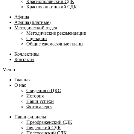
Краснополянский СДК
Красносопкинский СДК
Афиша
Афиша (платные)
Методический отдел
Методические рекомендации
Сценарии
Общие ежемесячные планы
Коллективы
Контакты
Меню
Главная
О нас
Сведения о ЦКС
История
Наши успехи
Фотогалерея
Наши филиалы
Преображенский СДК
Гляденский СДК
Подсосенский СДК