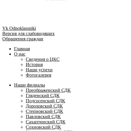
Vk
Odnoklassniki
Версия для слабовидящих
Обращения граждан
Главная
О нас
Сведения о ЦКС
История
Наши успехи
Фотогалерея
Наши филиалы
Преображенский СДК
Гляденский СДК
Подсосенский СДК
Дороховский СДК
Степновский СДК
Павловский СДК
Сахаптинский СДК
Сохновский СДК