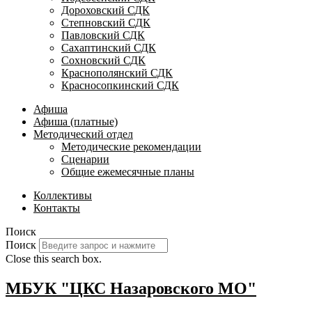
Дороховский СДК
Степновский СДК
Павловский СДК
Сахаптинский СДК
Сохновский СДК
Краснополянский СДК
Красносопкинский СДК
Афиша
Афиша (платные)
Методический отдел
Методические рекомендации
Сценарии
Общие ежемесячные планы
Коллективы
Контакты
Поиск
Поиск
Close this search box.
МБУК "ЦКС Назаровского МО"