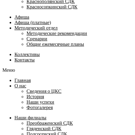
Краснополянский СДК
Красносопкинский СДК
Афиша
Афиша (платные)
Методический отдел
Методические рекомендации
Сценарии
Общие ежемесячные планы
Коллективы
Контакты
Меню
Главная
О нас
Сведения о ЦКС
История
Наши успехи
Фотогалерея
Наши филиалы
Преображенский СДК
Гляденский СДК
Подсосенский СДК