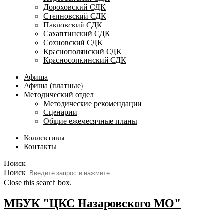
Дороховский СДК
Степновский СДК
Павловский СДК
Сахаптинский СДК
Сохновский СДК
Краснополянский СДК
Красносопкинский СДК
Афиша
Афиша (платные)
Методический отдел
Методические рекомендации
Сценарии
Общие ежемесячные планы
Коллективы
Контакты
Поиск
Поиск
Close this search box.
МБУК "ЦКС Назаровского МО"