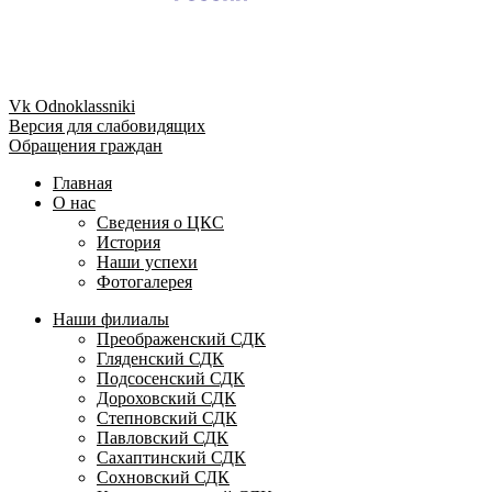
Vk
Odnoklassniki
Версия для слабовидящих
Обращения граждан
Главная
О нас
Сведения о ЦКС
История
Наши успехи
Фотогалерея
Наши филиалы
Преображенский СДК
Гляденский СДК
Подсосенский СДК
Дороховский СДК
Степновский СДК
Павловский СДК
Сахаптинский СДК
Сохновский СДК