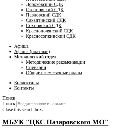
Дороховский СДК
Степновский СДК
Павловский СДК
Сахаптинский СДК
Сохновский СДК
Краснополянский СДК
Красносопкинский СДК
Афиша
Афиша (платные)
Методический отдел
Методические рекомендации
Сценарии
Общие ежемесячные планы
Коллективы
Контакты
Поиск
Поиск
Close this search box.
МБУК "ЦКС Назаровского МО"