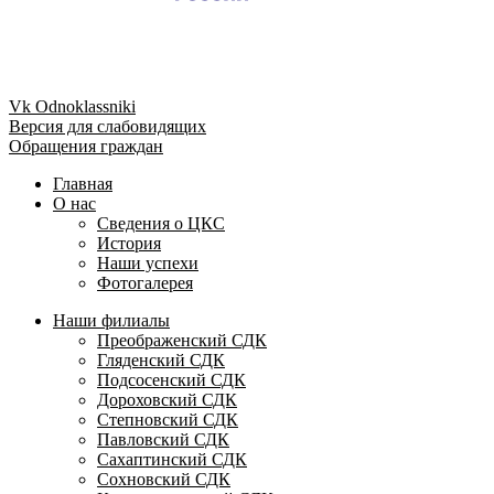
Vk
Odnoklassniki
Версия для слабовидящих
Обращения граждан
Главная
О нас
Сведения о ЦКС
История
Наши успехи
Фотогалерея
Наши филиалы
Преображенский СДК
Гляденский СДК
Подсосенский СДК
Дороховский СДК
Степновский СДК
Павловский СДК
Сахаптинский СДК
Сохновский СДК