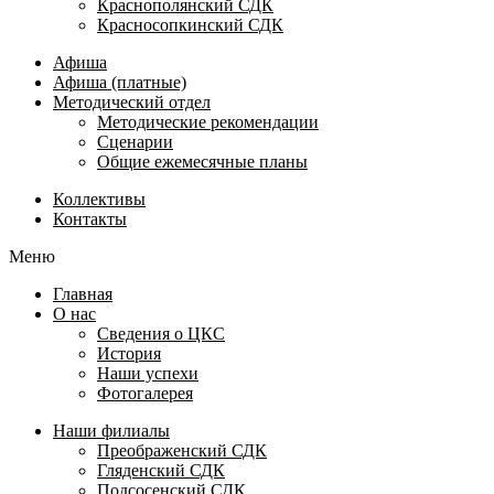
Краснополянский СДК
Красносопкинский СДК
Афиша
Афиша (платные)
Методический отдел
Методические рекомендации
Сценарии
Общие ежемесячные планы
Коллективы
Контакты
Меню
Главная
О нас
Сведения о ЦКС
История
Наши успехи
Фотогалерея
Наши филиалы
Преображенский СДК
Гляденский СДК
Подсосенский СДК