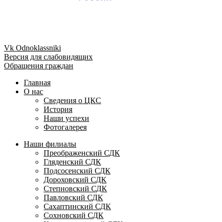
Vk
Odnoklassniki
Версия для слабовидящих
Обращения граждан
Главная
О нас
Сведения о ЦКС
История
Наши успехи
Фотогалерея
Наши филиалы
Преображенский СДК
Гляденский СДК
Подсосенский СДК
Дороховский СДК
Степновский СДК
Павловский СДК
Сахаптинский СДК
Сохновский СДК