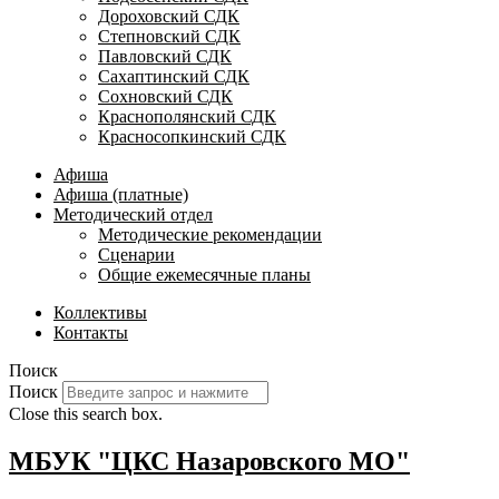
Дороховский СДК
Степновский СДК
Павловский СДК
Сахаптинский СДК
Сохновский СДК
Краснополянский СДК
Красносопкинский СДК
Афиша
Афиша (платные)
Методический отдел
Методические рекомендации
Сценарии
Общие ежемесячные планы
Коллективы
Контакты
Поиск
Поиск
Close this search box.
МБУК "ЦКС Назаровского МО"