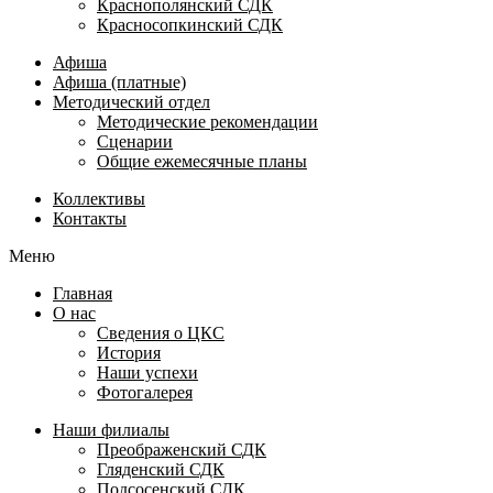
Краснополянский СДК
Красносопкинский СДК
Афиша
Афиша (платные)
Методический отдел
Методические рекомендации
Сценарии
Общие ежемесячные планы
Коллективы
Контакты
Меню
Главная
О нас
Сведения о ЦКС
История
Наши успехи
Фотогалерея
Наши филиалы
Преображенский СДК
Гляденский СДК
Подсосенский СДК