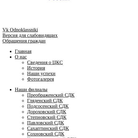
Vk
Odnoklassniki
Версия для слабовидящих
Обращения граждан
Главная
О нас
Сведения о ЦКС
История
Наши успехи
Фотогалерея
Наши филиалы
Преображенский СДК
Гляденский СДК
Подсосенский СДК
Дороховский СДК
Степновский СДК
Павловский СДК
Сахаптинский СДК
Сохновский СДК