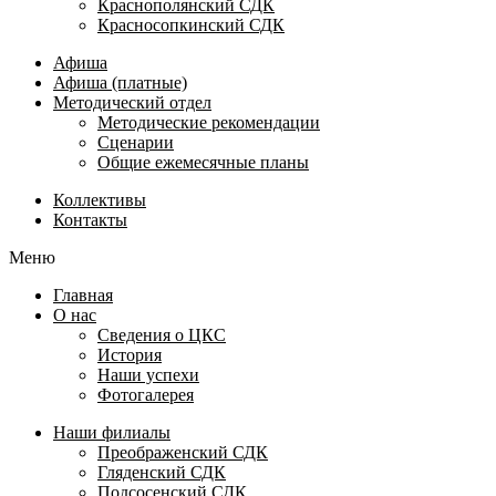
Краснополянский СДК
Красносопкинский СДК
Афиша
Афиша (платные)
Методический отдел
Методические рекомендации
Сценарии
Общие ежемесячные планы
Коллективы
Контакты
Меню
Главная
О нас
Сведения о ЦКС
История
Наши успехи
Фотогалерея
Наши филиалы
Преображенский СДК
Гляденский СДК
Подсосенский СДК