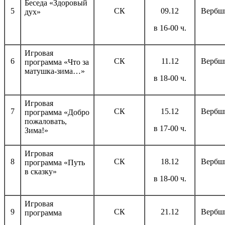
Беседа «Здоровый
5
СК
09.12
Вербш
дух»
в 16-00 ч.
Игровая
6
СК
11.12
Вербш
программа
«Что за
матушка-зима…»
в 18-00 ч.
Игровая
7
СК
15.12
Вербш
программа «Добро
пожаловать,
в 17-00 ч.
Зима!»
Игровая
8
СК
18.12
Вербш
программа «Путь
в сказку»
в 18-00 ч.
Игровая
9
СК
21.12
Вербш
программа