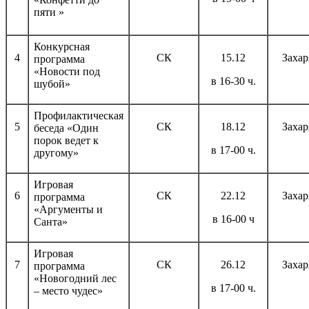
пяти »
Конкурсная
4
СК
15.12
Захар
программа
«Новости под
в 16-30 ч.
шубой»
Профилактическая
5
СК
18.12
Захар
беседа «Один
порок ведет к
в 17-00 ч.
другому»
Игровая
6
СК
22.12
Захар
программа
«Аргументы и
в 16-00 ч
Санта»
Игровая
7
СК
26.12
Захар
программа
«Новогодний лес
в 17-00 ч.
– место чудес»