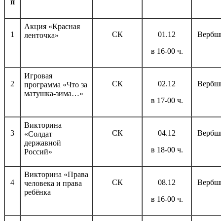
п
Акция «Красная
1
СК
01.12
Вербш
ленточка»
в 16-00 ч.
Игровая
2
СК
02.12
Вербш
программа «Что за
матушка-зима…»
в 17-00 ч.
Викторина
3
СК
04.12
Вербш
«Солдат
державной
в 18-00 ч.
Россий»
Викторина «Права
4
СК
08.12
Вербш
человека и права
ребёнка
в 16-00 ч.