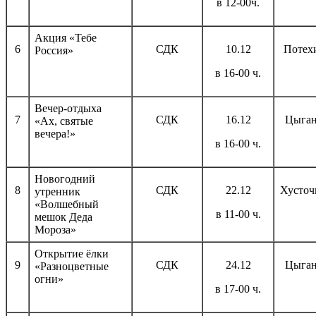
в 12-00ч.
Акция «Тебе
6
СДК
10.12
Потех
Россия»
в 16-00 ч.
Вечер-отдыха
7
СДК
16.12
Цыган
«Ах, святые
вечера!»
в 16-00 ч.
Новогодний
8
СДК
22.12
Хусточ
утренник
«Волшебный
в 11-00 ч.
мешок Деда
Мороза»
Открытие ёлки
9
СДК
24.12
Цыган
«Разноцветные
огни»
в 17-00 ч.