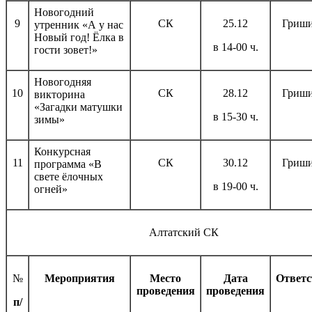
Новогодний
9
СК
25.12
Гриши
утренник «А у нас
Новый год! Ёлка в
в 14-00 ч.
гости зовет!»
Новогодняя
10
СК
28.12
Гриши
викторина
«Загадки матушки
в 15-30 ч.
зимы»
Конкурсная
11
СК
30.12
Гриши
программа «В
свете ёлочных
в 19-00 ч.
огней»
Алтатский СК
№
Мероприятия
Место
Дата
Ответ
проведения
проведения
п/