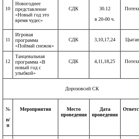
Новогоднее
10
СДК
30.12
Потех
представление
«Новый год это
в 20-00 ч.
время чудес»
Игровая
11
СДК
3,10,17,24
Цыган
программа
«Поймай снежок»
Танцевальная
12
СДК
4,11,18,25
Потех
программа «В
новый год с
улыбкой»
Дороховсий СК
№
Мероприятия
Место
Дата
Ответ
проведения
проведения
п/
п