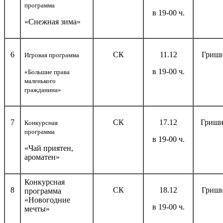
программа
в 19-00 ч.
«Снежная зима»
6
СК
11.12
Гриши
Игровая программа
в 19-00 ч.
«Большие права
маленького
гражданина»
7
СК
17.12
Гриши
Конкурсная
программа
в 19-00 ч.
«Чай приятен,
ароматен»
Конкурсная
8
СК
18.12
Гриши
программа
«Новогодние
в 19-00 ч.
мечты»