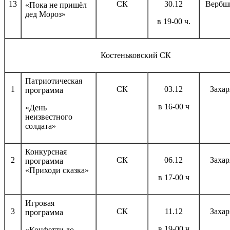
13
СК
30.12
Вербш
«Пока не пришёл
дед Мороз»
в 19-00 ч.
Костеньковский СК
Патриотическая
1
СК
03.12
Захар
программа
в 16-00 ч
«День
неизвестного
солдата»
Конкурсная
2
СК
06.12
Захар
программа
«Приходи сказка»
в 17-00 ч
Игровая
3
СК
11.12
Захар
программа
в 19-00 ч
«Конфетти до