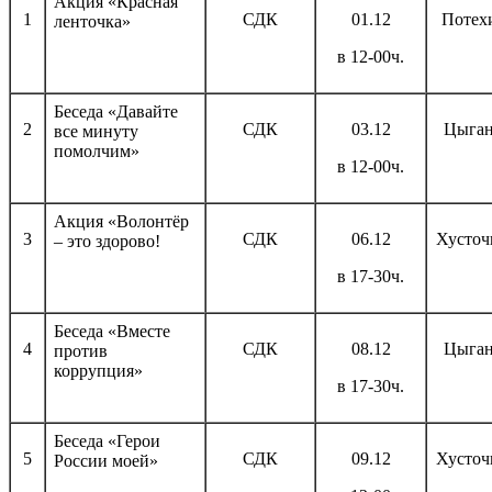
Акция «Красная
1
СДК
01.12
Потех
ленточка»
в 12-00ч.
Беседа «Давайте
2
СДК
03.12
Цыган
все минуту
помолчим»
в 12-00ч.
Акция «Волонтёр
3
СДК
06.12
Хусточ
– это здорово!
в 17-30ч.
Беседа «Вместе
4
СДК
08.12
Цыган
против
коррупция»
в 17-30ч.
Беседа «Герои
5
СДК
09.12
Хусточ
России моей»