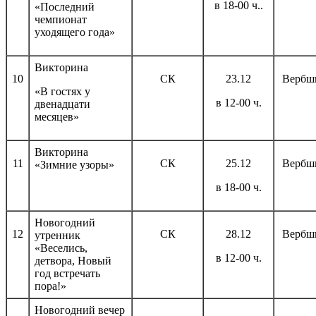
в 18-00 ч..
«Последний
чемпионат
уходящего года»
Викторина
10
СК
23.12
Вербш
«В гостях у
в 12-00 ч.
двенадцати
месяцев»
Викторина
11
СК
25.12
Вербш
«Зимние узоры»
в 18-00 ч.
Новогодний
12
СК
28.12
Вербш
утренник
«Веселись,
в 12-00 ч.
детвора, Новый
год встречать
пора!»
Новогодний вечер