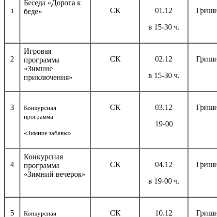
Беседа «Дорога к
СК
01.12
Гриши
1
беде»
в 15-30 ч.
Игровая
2
СК
02.12
Гриши
программа
«Зимние
в 15-30 ч.
приключения»
3
СК
03.12
Гриши
Конкурсная
программа
19-00
«Зимние забавы»
Конкурсная
4
СК
04.12
Гриши
программа
«Зимний вечерок»
в 19-00 ч.
5
СК
10.12
Гриши
Конкурсная