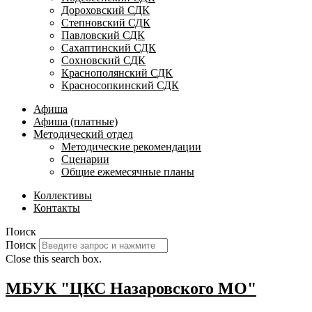
Дороховский СДК
Степновский СДК
Павловский СДК
Сахаптинский СДК
Сохновский СДК
Краснополянский СДК
Красносопкинский СДК
Афиша
Афиша (платные)
Методический отдел
Методические рекомендации
Сценарии
Общие ежемесячные планы
Коллективы
Контакты
Поиск
Поиск
Close this search box.
МБУК "ЦКС Назаровского МО"