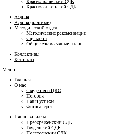
Краснополянский СДК
Красносопкинский СДК
Афиша
Афиша (платные)
Методический отдел
Методические рекомендации
Сценарии
Общие ежемесячные планы
Коллективы
Контакты
Меню
Главная
О нас
Сведения о ЦКС
История
Наши успехи
Фотогалерея
Наши филиалы
Преображенский СДК
Гляденский СДК
Подсосенский СДК