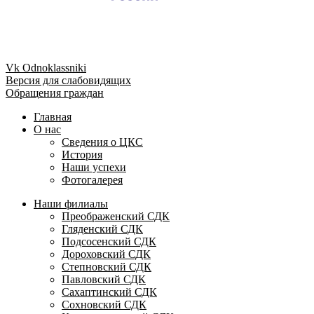
Vk
Odnoklassniki
Версия для слабовидящих
Обращения граждан
Главная
О нас
Сведения о ЦКС
История
Наши успехи
Фотогалерея
Наши филиалы
Преображенский СДК
Гляденский СДК
Подсосенский СДК
Дороховский СДК
Степновский СДК
Павловский СДК
Сахаптинский СДК
Сохновский СДК