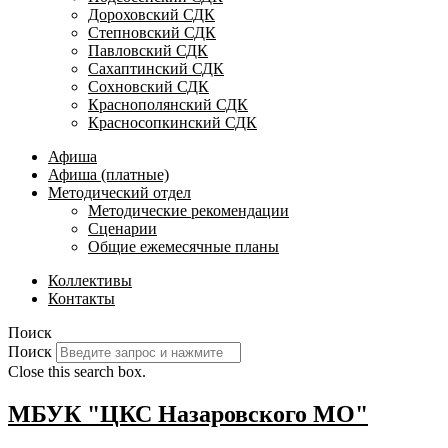
Дороховский СДК
Степновский СДК
Павловский СДК
Сахаптинский СДК
Сохновский СДК
Краснополянский СДК
Красносопкинский СДК
Афиша
Афиша (платные)
Методический отдел
Методические рекомендации
Сценарии
Общие ежемесячные планы
Коллективы
Контакты
Поиск
Поиск
Close this search box.
МБУК "ЦКС Назаровского МО"